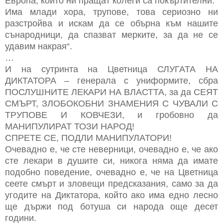
Европа, които ни пращат колеги са покъртителни.
Има млади хора, трупове, това сериозно ни
разстройва и искам да се обърна към нашите
сънародници, да спазват мерките, за да не се
удавим накрая“.
…
И на сутринта на Цветница СЛУГАТА НА
ДИКТАТОРА – генерала с униформите, сбра
ПОСЛУШНИТЕ ЛЕКАРИ НА ВЛАСТТА, за да СЕЯТ
СМЪРТ, ЗЛОБОКОБНИ ЗНАМЕНИЯ С ЧУВАЛИ С
ТРУПОВЕ И КОВЧЕЗИ, и гробовно да
МАНИПУЛИРАТ ТОЗИ НАРОД!
СПРЕТЕ СЕ, ПОДЛИ МАНИПУЛАТОРИ!
Очевадно е, че сте неверници, очевадно е, че ако
сте лекари в душите си, никога няма да имате
подобно поведение, очевадно е, че на Цветница
сеете смърт и зловещи прeдсказания, само за да
угодите на Диктатора, който ако има едно лесно
ще държи под ботуша си народа още десет
години.