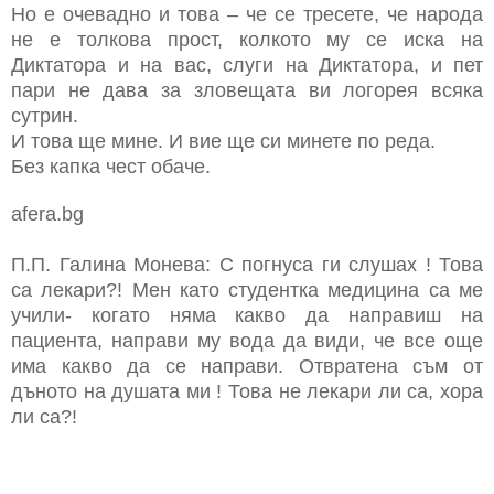
Но е очевадно и това – че се тресете, че народа
не е толкова прост, колкото му се иска на
Диктатора и на вас, слуги на Диктатора, и пет
пари не дава за зловещата ви логорея всяка
сутрин.
И това ще мине. И вие ще си минете по реда.
Без капка чест обаче.
afera.bg
П.П. Галина Монева: С погнуса ги слушах ! Това
са лекари?! Мен като студентка медицина са ме
учили- когато няма какво да направиш на
пациента, направи му вода да види, че все още
има какво да се направи. Отвратена съм от
дъното на душата ми ! Това не лекари ли са, хора
ли са?!