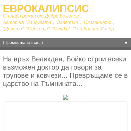
ЕВРОКАЛИПСИС
Он-лайн роман от Добри Божилов...
Автор на "Задругата", "Заветът", "Сказанието",
"Девети", "Сенките", "Селфи", "Гай Балоний" и др.
▼
На връх Великден, Бойко строи всеки
възможен доктор да говори за
трупове и ковчези... Превръщаме се в
царство на Тъмнината...