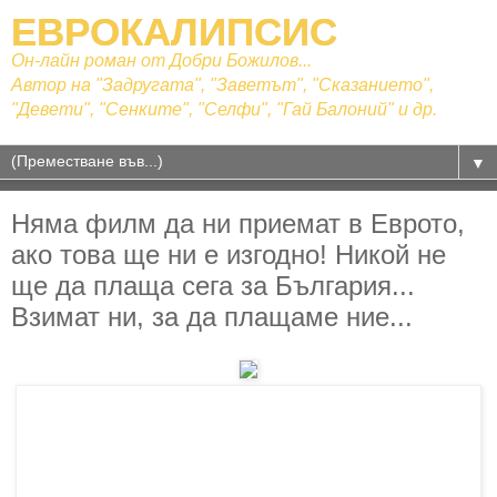
ЕВРОКАЛИПСИС
Он-лайн роман от Добри Божилов...
Автор на "Задругата", "Заветът", "Сказанието",
"Девети", "Сенките", "Селфи", "Гай Балоний" и др.
▼
Няма филм да ни приемат в Еврото,
ако това ще ни е изгодно! Никой не
ще да плаща сега за България...
Взимат ни, за да плащаме ние...