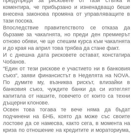
предупреди за рисковете от тази стъпка и
коментира, че прибързано и изненадващо беше
внесена законова промяна от управляващите в
тази посока.
Впоследствие правителството се отказа да
бързаме за чакалнята, но преди ден премиерът
отново обяви, че ще спешим курса към чакалнята
и до края на април това трябва да стане факт.
И с днешна дата рисковете остават, констатира
Чобанов.
"Един от тези рискове е участието ни в банковия
съюз", заяви финансистът в Неделята на NOVA.
По думите му, възниква рискът, влизайки в
банковия съюз, чуждите банки да си изтеглят
капитала от нашите, повечето от които са техни
дъщерни клонове.
Освен това тогава те вече няма да бъдат
подчинени на БНБ, която да може със своите
лостове да се намесва, както сега, в момента на
криза по отношение на кредитите и мораториума,