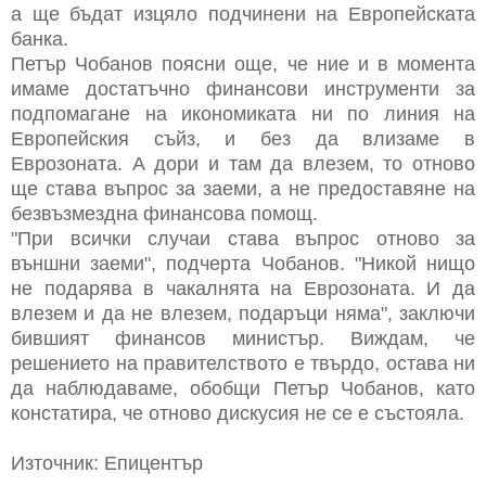
а ще бъдат изцяло подчинени на Европейската
банка.
Петър Чобанов поясни още, че ние и в момента
имаме достатъчно финансови инструменти за
подпомагане на икономиката ни по линия на
Европейския съйз, и без да влизаме в
Еврозоната. А дори и там да влезем, то отново
ще става въпрос за заеми, а не предоставяне на
безвъзмездна финансова помощ.
"При всички случаи става въпрос отново за
външни заеми", подчерта Чобанов. "Никой нищо
не подарява в чакалнята на Еврозоната. И да
влезем и да не влезем, подаръци няма", заключи
бившият финансов министър. Виждам, че
решението на правителството е твърдо, остава ни
да наблюдаваме, обобщи Петър Чобанов, като
констатира, че отново дискусия не се е състояла.
Източник: Епицентър