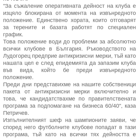
"За съжаление оперативната дейност на клуба е
изцяло блокирана от момента на извънредното
положение. Единствено хората, които отговарят
за терените и базата работят по специален
график.
Това положение води до проблеми за абсолютно
всички клубове в България. Ръководството на
Лудогорец предприе антикризисни мерки, тъй като
нашата цел е след епидемията да запазим клуба
във вида, който бе преди извънредното
положение.
Преди дни представихме на нашите собственици
пакета от антикризисни мерки включително и
това, че кандидатствахме по правителствената
програма за подпомагане на бизнеса 60/40", каза
Петричев.
Изпълнителният шеф на шампионите заяви, че
според него футболните клубове попадат в тази
програма, тъй като на всички тях дейността е