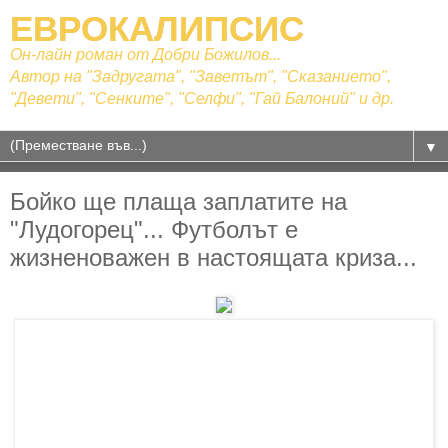
ЕВРОКАЛИПСИС
Он-лайн роман от Добри Божилов...
Автор на "Задругата", "Заветът", "Сказанието",
"Девети", "Сенките", "Селфи", "Гай Балоний" и др.
▼
Бойко ще плаща заплатите на
"Лудогорец"... Футболът е
жизненоважен в настоящата криза...