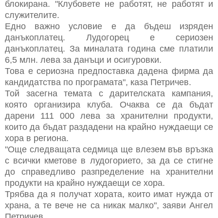
блокирана. "Клубовете не работят, не работят и
служителите.
Едно важно условие е да бъдеш изряден
данъкоплатец. Лудогорец е сериозен
данъкоплатец. За миналата година сме платили
6,5 млн. лева за данъци и осигуровки.
Това е сериозна предпоставка дадена фирма да
кандидатства по програмата", каза Петричев.
Той засегна темата с дарителската кампания,
която организира клуба. Очаква се да бъдат
дарени 111 000 лева за хранителни продукти,
които да бъдат раздадени на крайно нуждаещи се
хора в региона.
"Още следващата седмица ще влезем във връзка
с всички кметове в лудогорието, за да се стигне
до справедливо разпределение на хранителни
продукти на крайно нуждаещи се хора.
Трябва да я получат хората, които имат нужда от
храна, а те вече не са никак малко", заяви Ангел
Петричев.