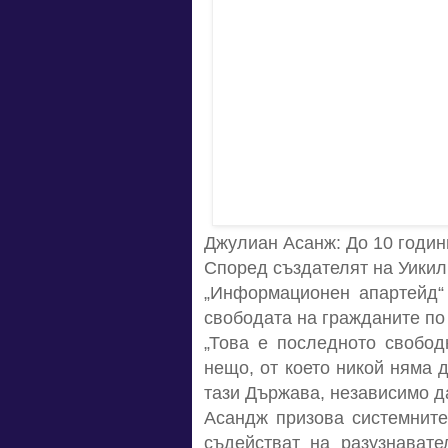
Джулиан Асанж: До 10 годин
Според създателят на Уикил
„Информационен апартейд“
свободата на гражданите по 
„Това е последното свобо
нещо, от което никой няма 
тази Държава, независимо да
Асандж призова системните
съдействат на разузнавате