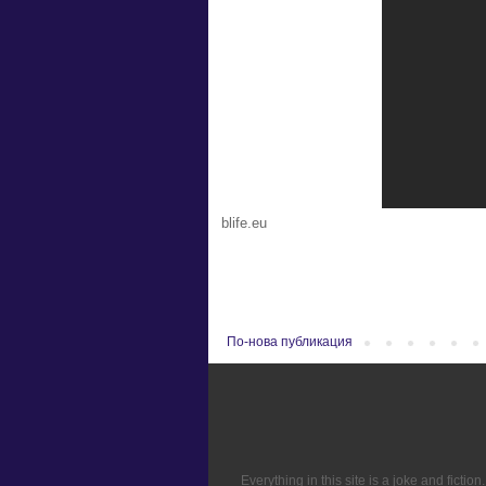
blife.eu
По-нова публикация
Everything in this site is a joke and fict