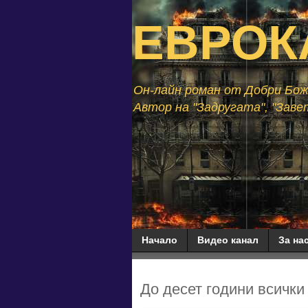
ЕВРОК
Он-лайн роман от Добри Божи
Автор на "Задругата", "Завет
Начало
Видео канал
За нас
До десет години всички