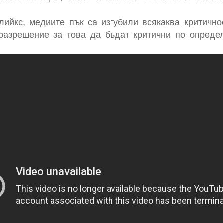
ийкс, медиите пък са изгубили всякаква критично
 разрешение за това да бъдат критични по опреде