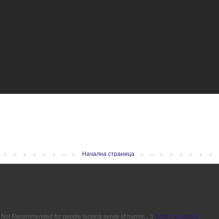
Начална страница
ion. Not Recommended for people lacking sense of humor... :)
Добри Божилов