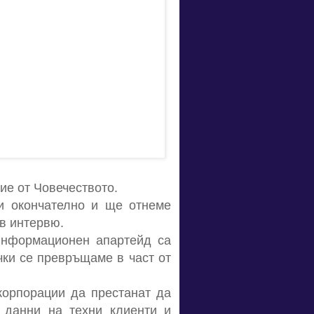
ие от Човечеството.
и окончателно и ще отнеме
 в интервю.
информационен апартейд са
чки се превръщаме в част от
корпорации да престанат да
и данни на техни клиенти и