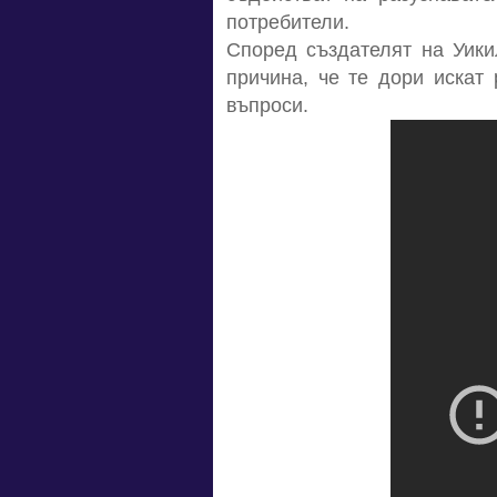
потребители.
Според създателят на Уикил
причина, че те дори искат
въпроси.