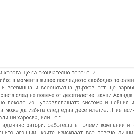
и хората ще са окончателно поробени
ийкс в момента живее последното свободно поколен
 и всевишна и всеобхватна държавност ще зароб
света след не повече от десетилетие, заяви Асандж
дно поколение…управляващата система и нейния 
да може да избяга след едва десетилетие…Ние вси
ли ни харесва, или не.“
 администратори, работещи в големи компании и 
лните агенции, които изискваат все повече личн