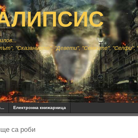
АЛИПСИС
лов...
ът", "Сказанието", "Девети", "Сенките", "Селфи", "
...
Електронна книжарница
 ще са роби