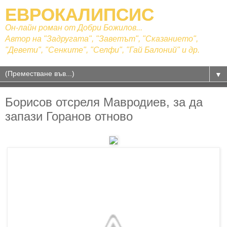
ЕВРОКАЛИПСИС
Он-лайн роман от Добри Божилов...
Автор на "Задругата", "Заветът", "Сказанието",
"Девети", "Сенките", "Селфи", "Гай Балоний" и др.
▼
Борисов отсреля Мавродиев, за да
запази Горанов отново