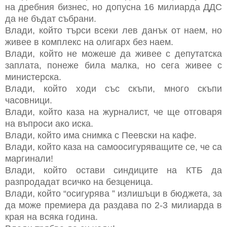
на дребния бизнес, но допусна 16 милиарда ДДС
да не бъдат събрани.
Влади, който търси всеки лев данък от наем, но
живее в комплекс на олигарх без наем.
Влади, който не можеше да живее с депутатска
заплата, понеже била малка, но сега живее с
министерска.
Влади, който ходи със скъпи, много скъпи
часовници.
Влади, който каза на журналист, че ще отговаря
на въпроси ако иска.
Влади, който има снимка с Пеевски на кафе.
Влади, който каза на самоосигуряващите се, че са
маргинали!
Влади, който остави синдиците на КТБ да
разпродадат всичко на безценица.
Влади, който “осигурява ” излишъци в бюджета, за
да може премиера да раздава по 2-3 милиарда в
края на всяка година.