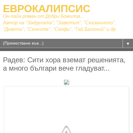
ЕВРОКАЛИПСИС
Он-лайн роман от Добри Божилов...
Автор на "Задругата", "Заветът", "Сказанието",
"Девети", "Сенките", "Селфи", "Гай Балоний" и др.
▼
Радев: Сити хора вземат решенията,
а много българи вече гладуват...