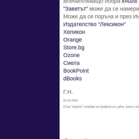
Впечатляващо добра
книга
.
"Заветът"
може да се намери 
Може да се поръча и през И
Издателство "Лексикон"
Хеликон
Orange
Store.bg
Ozone
Сиела
BookPoint
dBooks
Г.Н.
01.04.2020
(Тази "новина" отговаря на профила на сайта, както е о