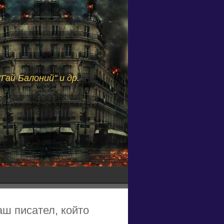
Гай Балоний" и др.
аш писател, който