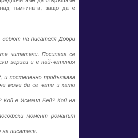
о предпочитаме да отвръщаме
над тъмнината, защо да е
 – дебют на писателя Добри
ите читатели. Посипаха се
ски вериги и е най-четения
“, и постепенно продължава
 че може да се чете и като
 Кой е Исмаил Бей? Кой на
илософски момент романът
 на писателя.