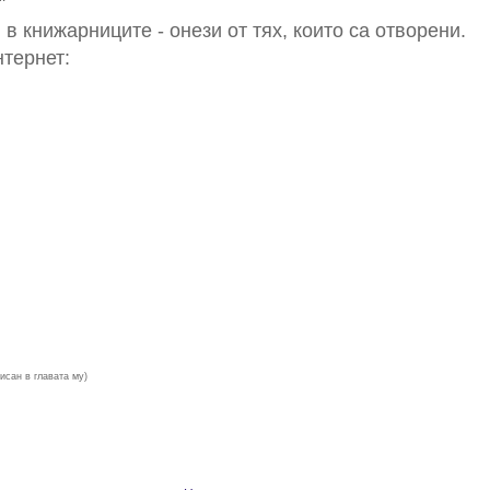
"
в книжарниците - онези от тях, които са отворени.
нтернет:
писан в главата му)