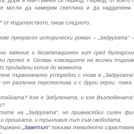
та, дори в най-тъмния си период. Период, от койт
ме могли да намерим светлина и да надделеем 
"
от Издателството, пише следното:
хме прекрасен исторически роман – „Задругата“
но явление и безапелационен хит сред българск
и прочел я. Оглави класациите на всички търгов
881 продадени копия до момента.
ече първоначално успоредно с това в „Задругата
е от различна перспектива и с други герои, така
 тайната? Коя е Забулената, и коя Възлюбената?
г?
атите на „Задругата“, но привнасяйки силен ф
 и прошката, и трънливия път към свободата.
сдържано
„Заветът“
показва очевидното израстване