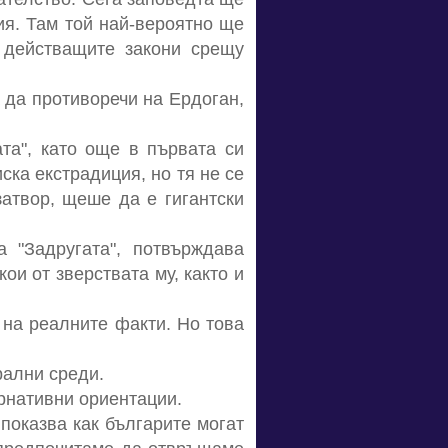
я. Там той най-вероятно ще
 действащите закони срещу
а да противоречи на Ердоган,
та", като още в първата си
ска екстрадиция, но тя не се
затвор, щеше да е гигантски
 "Задругата", потвърждава
ои от зверствата му, както и
 на реалните факти. Но това
рални среди.
рнативни ориентации.
показва как българите могат