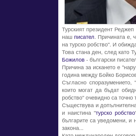
Турският президент Реджеп 
наш
писател
. Причината е, 
на турско робство". И обижд
Това стана ден, след като 
Божилов
- български писател
Причина за искането е "нар
година между Бойко Борисов
Съгласно споразумението, 
които могат да бъдат обидн
робство" очевидно са точно 
Съществува и допълнителна 
и наистина "
турско робство
българите са уведомени, и 
закона...
Като международен договор,