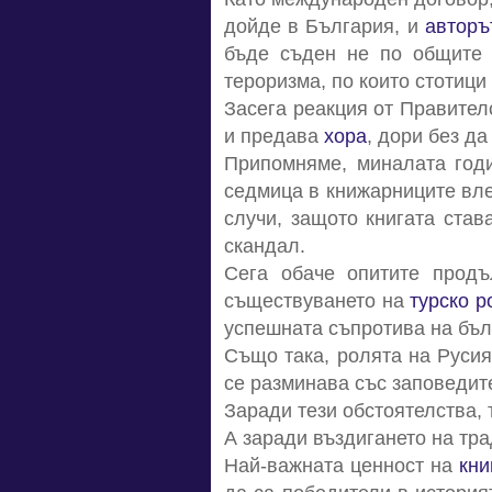
дойде в България, и
авторъ
бъде съден не по общите 
тероризма, по които стотици
Засега реакция от Правителс
и предава
хора
, дори без д
Припомняме, миналата годи
седмица в книжарниците влез
случи, защото книгата став
скандал.
Сега обаче опитите прод
съществуването на
турско р
успешната съпротива на бъл
Също така, ролята на Русия
се разминава със заповедите
Заради тези обстоятелства, 
А заради въздигането на тр
Най-важната ценност на
кни