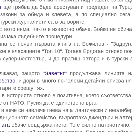
т
ще трябва да бъде арестуван и предаден на Турци
закони за обида и клевета, а по специално сега
 турски журналисти са в затворите.
твото няма. Както е известно обаче, Бойко не обич
а изчака съдебните процедури.
на се появи първата книга на Божилов - "Задруга
е в класациите "Топ 10". Тогава Ердоган отново пои
а супер-бестселър, и да пратиш автора и в турски 
ължават, защото
"Заветът"
продължава линията на
обство
, и дори в много по-големи детайли описва няк
гарите срещу тях.
 в историята отново е позитивна, което съответства
 от НАТО, Русия да е единствено враг.
тя вече си навлече гнева на атлантически и неолибе
адиционното семейство, възроптаха джендъри и алте
гата
обаче есъдържанието. То е силно патриотично, 