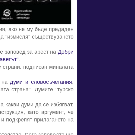
ия, ако не му бъде предаден
да "измисля" съществуването
е заповед за арест на
Добри
аветът"
.
е страни, подписан миналата
и на
думи и словосъчетания
,
ата страна". Думите "турско
 какви думи да се избягват,
струкция, като аргумент, че
 и подкрепят прилагането на
ателство. Сега заповедта ще