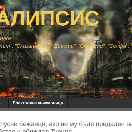
АЛИПСИС
лов...
ът", "Сказанието", "Девети", "Сенките", "Селфи", "
...
Електронна книжарница
пусне бежанци, ако не му бъде предаден н
бство и обиждал Турция...