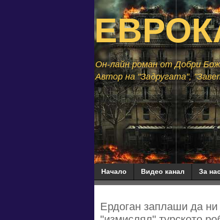
ЕВРОК
Он-лайн роман от Добри Божи
Автор на "Задругата", "Завет
Начало
Видео канал
За нас
Ердоган заплаши да ни 
"измислял" турското ро