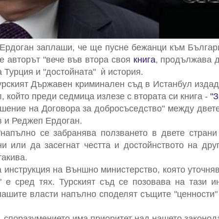
Ердоган заплаши, че ще пусне бежанци към Българ
че авторът "вече във втора своя
книга
, продължава 
а Турция и "достойната" ѝ история.
Турският Държавен криминален съд в Истанбул издад
, който преди седмица излезе с втората си книга -
"З
ушение на Договора за добросъседство" между двет
 и Реджеп Ердоган.
"напълно се забранява ползването в двете стран
и или да засегнат честта и достойнството на друг
такива.
инструкция на Външно министерство, която уточнява
" е сред тях. Турският съд се позовава на тази ин
нашите власти напълно споделят същите "ценности"
 споразумението има приоритет над нашето законод