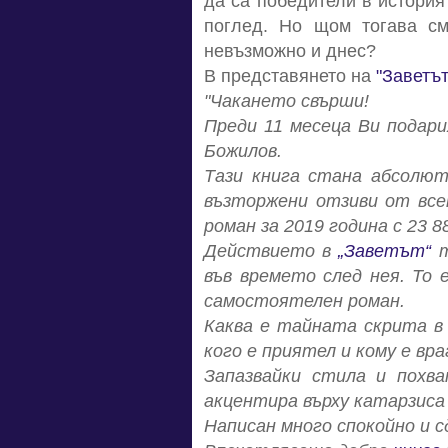
да са победители в история
поглед. Но щом тогава с
невъзможно и днес?
В представянето на
"Заветът
"Чакането свърши!
Преди 11 месеца Ви подари
Божилов.
Тази книга стана абсолют
възторжени отзиви от всек
роман за 2019 година с 23 
Действието в
„Заветът“
т
във времето след нея. То 
самостоятелен роман.
Каква е тайната скрита в
кого е приятел и кому е вра
Запазвайки стила и похв
акцентира върху катарзиса
Написан много спокойно и 