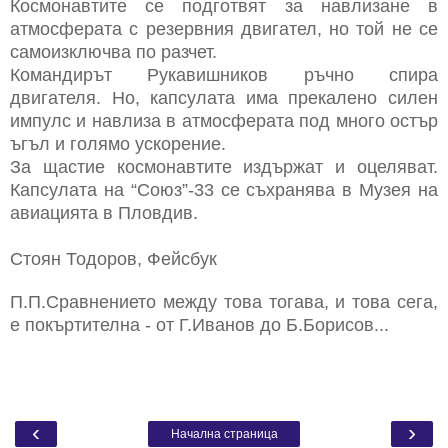
Космонавтите се подготвят за навлизане в
атмосферата с резервния двигател, но той не се
самоизключва по разчет.
Командирът Рукавишников ръчно спира
двигателя. Но, капсулата има прекалено силен
импулс и навлиза в атмосферата под много остър
ъгъл и голямо ускорение.
За щастие космонавтите издържат и оцеляват.
Капсулата на “Союз”-33 се съхранява в Музея на
авиацията в Пловдив.
Стоян Тодоров, Фейсбук
П.П.Сравнението между това тогава, и това сега,
е покъртителна - от Г.Иванов до Б.Борисов...
‹
›
Начална страница