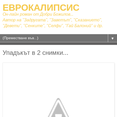
ЕВРОКАЛИПСИС
Он-лайн роман от Добри Божилов...
Автор на "Задругата", "Заветът", "Сказанието",
"Девети", "Сенките", "Селфи", "Гай Балоний" и др.
▼
Упадъкът в 2 снимки...