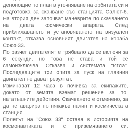
денонощие по план в уточняване на орбитата си и
подготовка за скачване със станцията Салют-6.
На втория ден започват маневрите по скачването
на двата космически апарата. След
приближаването и установяването на визуален
контакт, отказва основният двигател на кораба
Союз-33.
По разчет двигателят е трябвало да се включи за
6 секунди, но това не става и той се
самоизключва. Отказва и системата "Игла".
Последващите три опита за пуск на главния
двигател не дават резултат.
Изминават 12 часа в почивка за екипажите,
докато от земята вземат решение за по-
нататъшните действия. Скачването е отменено, за
да не аварира по някакъв начин и космическата
станция.
Полетът на "Союз 33" остава в историята на
космонавтиката и с приземяването си.