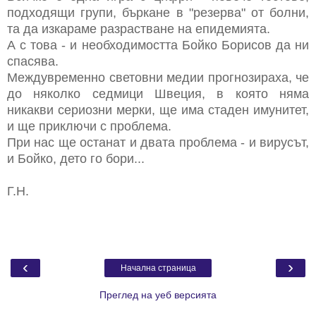
подходящи групи, бъркане в "резерва" от болни,
та да изкараме разрастване на епидемията.
А с това - и необходимостта Бойко Борисов да ни
спасява.
Междувременно световни медии прогнозираха, че
до няколко седмици Швеция, в която няма
никакви сериозни мерки, ще има стаден имунитет,
и ще приключи с проблема.
При нас ще останат и двата проблема - и вирусът,
и Бойко, дето го бори...
Г.Н.
‹
›
Начална страница
Преглед на уеб версията