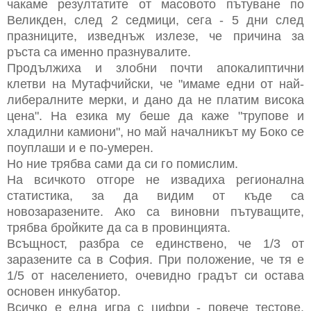
чакаме резултатите от масовото пътуване по
Великден, след 2 седмици, сега - 5 дни след
празниците, изведнъж излезе, че причина за
ръста са именно празнувалите.
Продължиха и злобни почти апокалиптични
клетви на Мутафчийски, че "имаме едни от най-
либералните мерки, и дано да не платим висока
цена". На езика му беше да каже "трупове и
хладилни камиони", но май началникът му Боко се
поуплаши и е по-умерен.
Но ние трябва сами да си го помислим.
На всичкото отгоре не извадиха регионална
статистика, за да видим от къде са
новозаразените. Ако са виновни пътуващите,
трябва бройките да са в провинцията.
Всъщност, разбра се единствено, че 1/3 от
заразените са в София. При положение, че тя е
1/5 от населението, очевидно градът си остава
основен инкубатор.
Всичко е една игра с цифри - повече тестове,