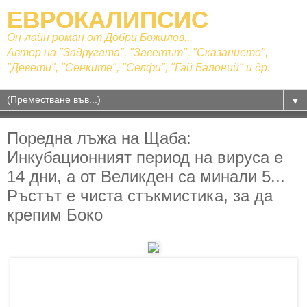
ЕВРОКАЛИПСИС
Он-лайн роман от Добри Божилов...
Автор на "Задругата", "Заветът", "Сказанието",
"Девети", "Сенките", "Селфи", "Гай Балоний" и др.
▼
Поредна лъжа на Щаба:
Инкубационният период на вируса е
14 дни, а от Великден са минали 5...
Ръстът е чиста стъкмистика, за да
крепим Боко