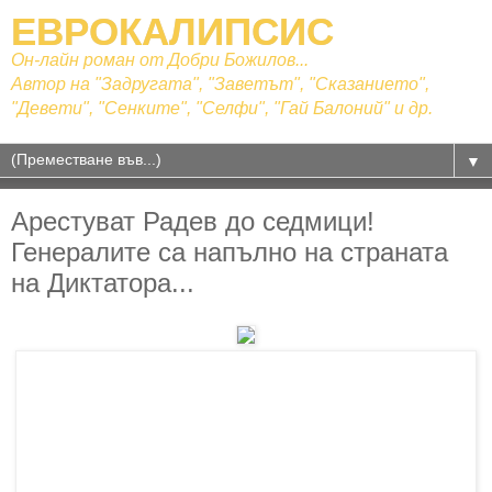
ЕВРОКАЛИПСИС
Он-лайн роман от Добри Божилов...
Автор на "Задругата", "Заветът", "Сказанието",
"Девети", "Сенките", "Селфи", "Гай Балоний" и др.
▼
Арестуват Радев до седмици!
Генералите са напълно на страната
на Диктатора...