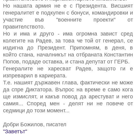
Но нашата армия не е с Президента. Висшият
генералитет е подкупен с бонуси, командировки и
участие във "военните проекти" от
правителството.
Но и има и друго - има огромна завист сред
колегите на Радев, за това че той от генерал, се
издигна до Президент. Припомням, в деня, в
който стана, началникът на отбраната Константин
Попов, подаде оставка, и стана депутат от ГЕРБ.
Генералите не харесват Радев, защото ги е
изпреварил в кариерата.
Т.е. нашият държавен глава, фактически не може
да спре Диктатора. Въпрос на време е само кога
ще измислят, и какъв повод да арестуват и него
самия... Според мен - делят ни не повече от
седмици до този момент...
Добри Божилов, писател
"Заветът"