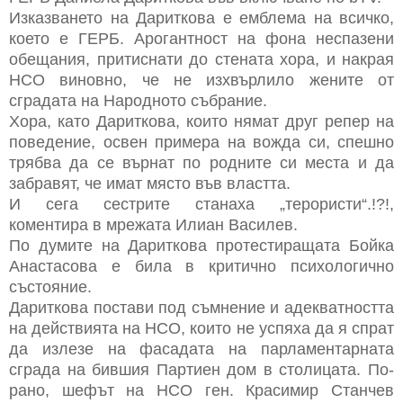
Изказването на Дариткова е емблема на всичко,
което е ГЕРБ. Арогантност на фона неспазени
обещания, притиснати до стената хора, и накрая
НСО виновно, че не изхвърлило жените от
сградата на Народното събрание.
Хора, като Дариткова, които нямат друг репер на
поведение, освен примера на вожда си, спешно
трябва да се върнат по родните си места и да
забравят, че имат място във властта.
И сега сестрите станаха „терористи“.!?!,
коментира в мрежата Илиан Василев.
По думите на Дариткова протестиращата Бойка
Анастасова е била в критично психологично
състояние.
Дариткова постави под съмнение и адекватността
на действията на НСО, които не успяха да я спрат
да излезе на фасадата на парламентарната
сграда на бившия Партиен дом в столицата. По-
рано, шефът на НСО ген. Красимир Станчев