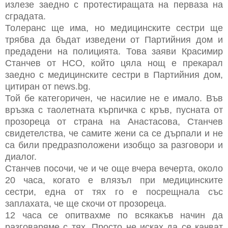
излезе заедно с протестиращата на перваза на
сградата.
Толеранс ще има, но медицинските сестри ще
трябва да бъдат изведени от Партийния дом и
предадени на полицията. Това заяви Красимир
Станчев от НСО, който цяла нощ е прекарал
заедно с медицинските сестри в Партийния дом,
цитиран от news.bg.
Той бе категоричен, че насилие не е имало. Във
връзка с таолетната кърпичка с кръв, пусната от
прозореца от страна на Анастасова, Станчев
свидетелства, че самите жени са се дърпали и не
са били предразположени изобщо за разговори и
диалог.
Станчев посочи, че и че още вчера вечерта, около
20 часа, когато е влязъл при медицинските
сестри, една от тях го е посрещнала със
заплахата, че ще скочи от прозореца.
12 часа се опитвахме по всякакъв начин да
разговаряме с тях. Просто не исках да се качват