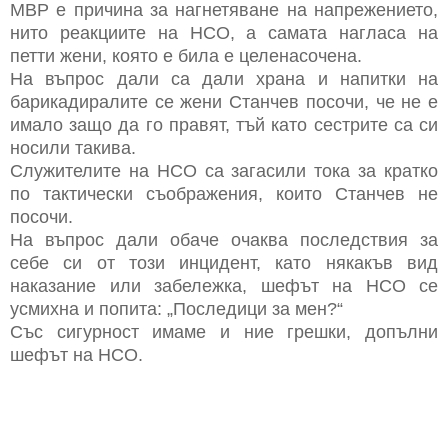
МВР е причина за нагнетяване на напрежението,
нито реакциите на НСО, а самата нагласа на
петти жени, която е била е целенасочена.
На въпрос дали са дали храна и напитки на
барикадиралите се жени Станчев посочи, че не е
имало защо да го правят, тъй като сестрите са си
носили такива.
Служителите на НСО са загасили тока за кратко
по тактически съображения, които Станчев не
посочи.
На въпрос дали обаче очаква последствия за
себе си от този инцидент, като някакъв вид
наказание или забележка, шефът на НСО се
усмихна и попита: „Последици за мен?“
Със сигурност имаме и ние грешки, допълни
шефът на НСО.