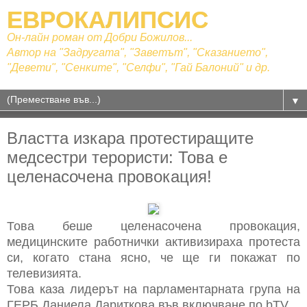
ЕВРОКАЛИПСИС
Он-лайн роман от Добри Божилов...
Автор на "Задругата", "Заветът", "Сказанието",
"Девети", "Сенките", "Селфи", "Гай Балоний" и др.
▼
Властта изкара протестиращите
медсестри терористи: Това е
целенасочена провокация!
Това беше целенасочена провокация,
медицинските работнички активизираха протеста
си, когато стана ясно, че ще ги покажат по
телевизията.
Това каза лидерът на парламентарната група на
ГЕРБ Даниела Дариткова във включване по bTV.