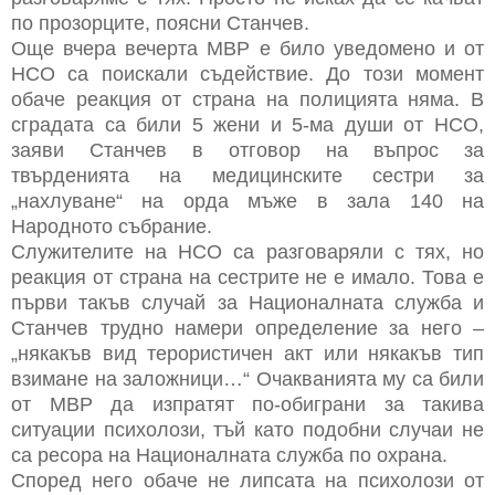
по прозорците, поясни Станчев.
Още вчера вечерта МВР е било уведомено и от
НСО са поискали съдействие. До този момент
обаче реакция от страна на полицията няма. В
сградата са били 5 жени и 5-ма души от НСО,
заяви Станчев в отговор на въпрос за
твърденията на медицинските сестри за
„нахлуване“ на орда мъже в зала 140 на
Народното събрание.
Служителите на НСО са разговаряли с тях, но
реакция от страна на сестрите не е имало. Това е
първи такъв случай за Националната служба и
Станчев трудно намери определение за него –
„някакъв вид терористичен акт или някакъв тип
взимане на заложници…“ Очакванията му са били
от МВР да изпратят по-обиграни за такива
ситуации психолози, тъй като подобни случаи не
са ресора на Националната служба по охрана.
Според него обаче не липсата на психолози от