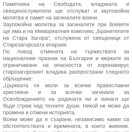
Паметника на Свободата, владиката и
свещенослужители ще отслужат и заупокойна
молитва в памет на загиналите воини.
Заупокойна молитва за загиналите при боевете
ще има и на Мемориалния комплекс „Бранителите
на Стара Загора“, отслужена от свещеници от
Старозагорската епархия.
По повод отмяната на тържествата за
националния празник на България и мерките за
ограничаване на опасността от коронавирус
старозагорският владика разпространи следното
обръщение:
„Църквата се моли за всички православни
християни и за всички загинали за
Освобождението на родината ни и винаги ще
бъде страж над техните души. Никой не може да
промени и отмени историята.
Всеки може да я съхрани, независимо какви са
обстоятелствата и времената, в които живеем.