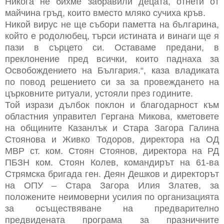
Никога не бихме забравили децата, отнети от
майчина гръд, които вместо мляко сучиха кръв.
Никой вирус не ще събори паметта на българина,
който е родолюбец, търси истината и винаги ще я
пази в сърцето си. Оставаме предани, в
преклонение пред всички, които паднаха за
Освобождението на България.“, каза владиката
по повод решението си за за провеждането на
църковните ритуали, устояли през годините.
Той изрази дълбок поклон и благодарност към
областния управител Гергана Микова, кметовете
на общините Казанлък и Стара Загора Галина
Стоянова и Живко Тодоров, директора на ОД
МВР ст. ком. Стоян Стоянов, директора на РД
ПБЗН ком. Стоян Колев, командирът на 61-ва
Стрямска бригада ген. Деян Дешков и директорът
на ОПУ – Стара Загора Илия Златев, за
положените неимоверни усилия по организацията
за осъществяване на предварително
предвидената програма за празничните