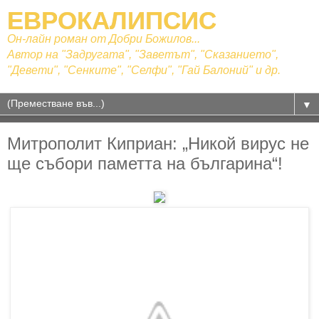
ЕВРОКАЛИПСИС
Он-лайн роман от Добри Божилов...
Автор на "Задругата", "Заветът", "Сказанието",
"Девети", "Сенките", "Селфи", "Гай Балоний" и др.
▼
Митрополит Киприан: „Никой вирус не
ще събори паметта на българина“!