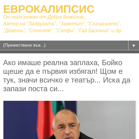
ЕВРОКАЛИПСИС
Он-лайн роман от Добри Божилов...
Автор на "Задругата", "Заветът", "Сказанието",
"Девети", "Сенките", "Селфи", "Гай Балоний" и др.
▼
Ако имаше реална заплаха, Бойко
щеше да е първия избягал! Щом е
тук, значи всичко е театър... Иска да
запази поста си...