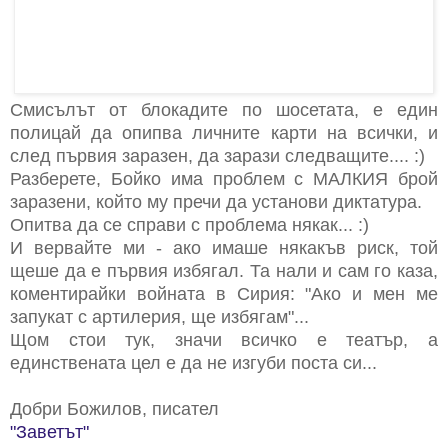
Смисълът от блокадите по шосетата, е един
полицай да опипва личните карти на всички, и
след първия заразен, да зарази следващите.... :)
Разберете, Бойко има проблем с МАЛКИЯ брой
заразени, който му пречи да установи диктатура.
Опитва да се справи с проблема някак... :)
И вервайте ми - ако имаше някакъв риск, той
щеше да е първия избягал. Та нали и сам го каза,
коментирайки войната в Сирия: "Ако и мен ме
запукат с артилерия, ще избягам"...
Щом стои тук, значи всичко е театър, а
единствената цел е да не изгуби поста си...
Добри Божилов, писател
"Заветът"