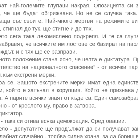
ват най-големите глупаци накрая. Опозицията си 
т, че ще бъдат обгрижвани. Но не се случва така.
аща със своите. Най-много жертви на режимите ви
 стигнал до тук, ще стигне и до тях.
то сега така лекомислено подкрепя. И те са глупа
забравят, че всичките им лостове се базират на па
ждът, и с тях ще се разправи.
ото положение стана ясно, че целта е диктатура. 
телство на националното спасение" - от всички пар
а към екстрени мерки.
ра се. Защото екстрените мерки имат една единст
, който е затънал в корупция. Който не признава
. А парите всички знаят от къде са. Един самозабра
о - от креслото му, право в затвора.
диктатор.
- така си отива всяка демокрация. Сред овации.
ело - депутатите ще продължат да си получават за
лабнат случайно - трябва силна храна, за да бориш в