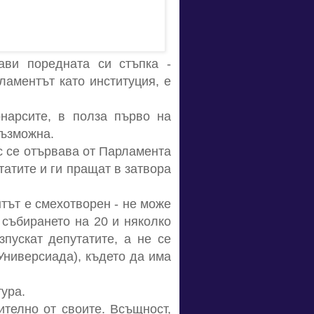
ави поредната си стъпка -
ламентът като институция, е
онарсите, в полза първо на
възможна.
с се отървава от Парламента
татите и ги пращат в затвора
тът е смехотворен - не може
 събирането на 20 и няколко
пускат депутатите, а не се
Универсиада), където да има
тура.
ително от своите. Всъщност,