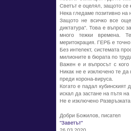
Светът е оцелял, защото се е
Нека гледаме позитивно на н
Защото не всичко все още
диктатура". Това е въпрос 
много тежки времена. Т
меритокрация. ГЕРБ е точно
Без интелект, системата про
милионите в бюрата по труд
Важен е и въпросът с кого
Никак не е изключено те да 
преди корона-вируса.
Когато е падал кубинският д
искал да застане на пътя на 
Не е изключено Развръзката 
Добри Божилов, писател
"Заветът"
26.03.2020