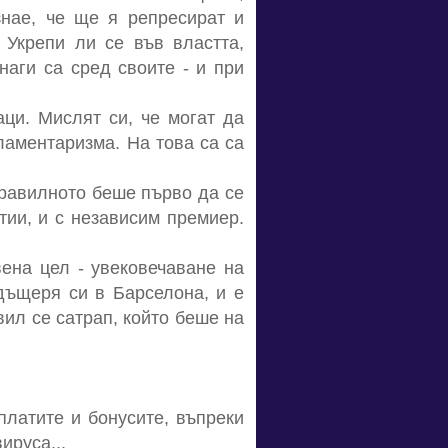
знае, че ще я репресират и
 Укрепи ли се във властта,
наги са сред своите - и при
ци. Мислят си, че могат да
рламентаризма. На това са са
Правилното беше първо да се
тии, и с независим премиер.
вена цел - увековечаване на
 дъщеря си в Барселона, и е
вил се сатрап, който беше на
платите и бонусите, въпреки
ируса...