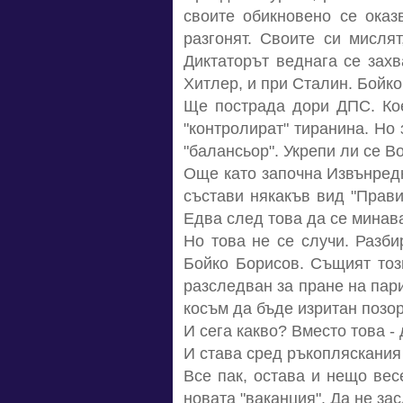
своите обикновено се оказ
разгонят. Своите си мисля
Диктаторът веднага се захв
Хитлер, и при Сталин. Бойко,
Ще пострада дори ДПС. Кое
"контролират" тиранина. Но 
"балансьор". Укрепи ли се Во
Още като започна Извънредн
състави някакъв вид "Прави
Едва след това да се минав
Но това не се случи. Разби
Бойко Борисов. Същият този
разследван за пране на пари
косъм да бъде изритан позорн
И сега какво? Вместо това - 
И става сред ръкопляскания 
Все пак, остава и нещо вес
новата "ваканция". Да не зас