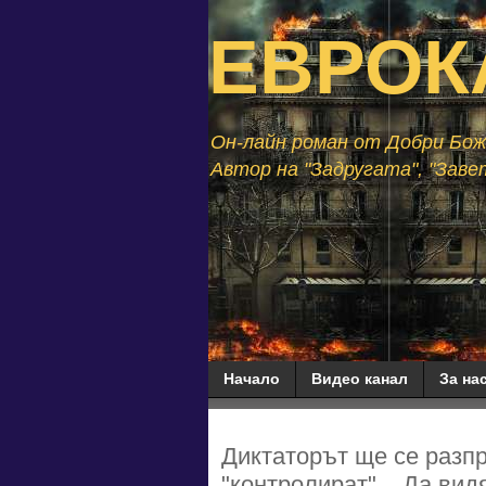
ЕВРОК
Он-лайн роман от Добри Божи
Автор на "Задругата", "Завет
Начало
Видео канал
За нас
Диктаторът ще се разпра
"контролират"... Да вид