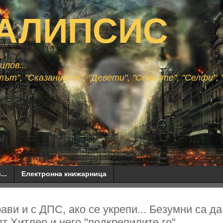
АЛИПСИС
лов...
ът", "Сказанието", "Девети", "Сенките", "Селфи", "
...
Електронна книжарница
ви и с ДПС, ако се укрепи... Безумни са да 
ят Хитлер и него "подкрепилите го"...