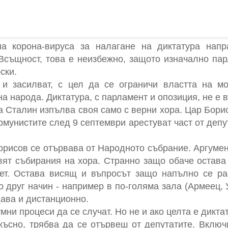
на корона-вируса за налагане на диктатура напр
Всъщност, това е неизбежно, защото изначално пар
ски.
и засилват, с цел да се ограничи властта на м
 на народа. Диктатура, с парламент и опозиция, не е 
 а Сталин изпълва своя само с верни хора. Цар Бори
омунистите след 9 септември арестуват част от депу
орисов се отървава от Народното събрание. Аргумен
вят събирания на хора. Странно защо обаче остава
ет. Остава висящ и въпросът защо напълно се раз
о друг начин - например в по-голяма зала (Армеец, 
дава и дистанционно.
мни процеси да се случат. Но не и ако целта е дикта
късно, трябва да се отървеш от депутатите. Включ