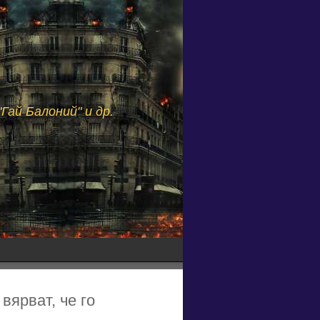
Гай Балоний" и др.
вярват, че го