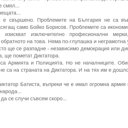
 смял...
ещата...
 е свършено. Проблемите на България не са въ
засягащ само Бойко Борисов. Проблемите са икономич
е изискват изключително професионални мерки
 обратното на това. Няма по-глупашка и неграмотна 
сто ще се разпадне - независимо демокрация или ди
а, ще пометат Диктатора.
 са Армията и Полицията. Но не началниците. Оби
не са на страната на Диктатора. И на тях им е дошло
иктатор Батиста, въпреки че е имал огромна армия 
народа...
да се случи съвсем скоро...