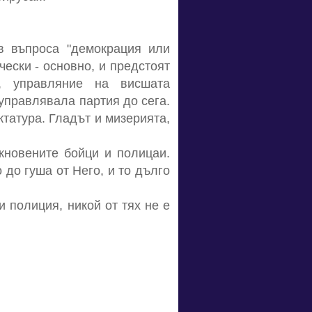
в въпроса "демокрация или
ески - основно, и предстоят
, управляние на висшата
управлявала партия до сега.
ктатура. Гладът и мизерията,
кновените бойци и полицаи.
 до гуша от Него, и то дълго
и полиция, никой от тях не е