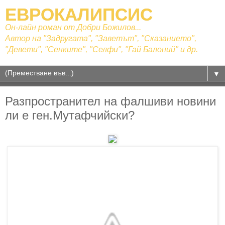
ЕВРОКАЛИПСИС
Он-лайн роман от Добри Божилов...
Автор на "Задругата", "Заветът", "Сказанието",
"Девети", "Сенките", "Селфи", "Гай Балоний" и др.
▼
Разпространител на фалшиви новини
ли е ген.Мутафчийски?