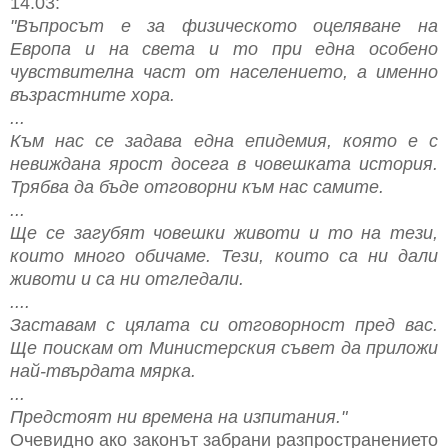
14.03:
"Въпросът е за физическото оцеляване на
Европа и на света и то при една особено
чувствителна част от населението, а именно
възрастните хора.
...
Към нас се задава една епидемия, която е с
невиждана ярост досега в човешката история.
Трябва да бъде отговорни към нас самите.
...
Ще се загубят човешки животи и то на тези,
които много обичаме. Тези, които са ни дали
животи и са ни отгледали.
....
Заставам с цялата си отговорност пред вас.
Ще поискам от Министерския съвет да приложи
най-твърдата мярка.
...
Предстоят ни времена на изпитания."
Очевидно ако законът забрани разпространението