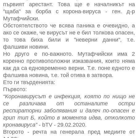
първият арестант. Това ще е началникът на
"щаба" за борба с корона-вируса - ген. д-р
Мутафчийски.
Обстоятелството че всява паника е очевидно, а
ако се окаже, че вирусът не е бил толкова опасен,
то това биха били и "неверни данни", т.е.
фалшиви новини.
Но друго е по-важното. Мутафчийски има 2
коренно противоположни изказвания, които няма
как да са едновременно верни. Т.е. поне едното е
фалшива новина, т.е. той отива в затвора.
Ето ги твърденията:
Първото:
“Коронавирусът е инфекция, която по нищо не
се различава от останалите остри
респираторни заболявания и далеч по-опасен е
грип тип Б, който в момента идва, отколкото
кронавируса”
- bTV - 29.02.2020.
Второто - речта на генерала пред медиите от