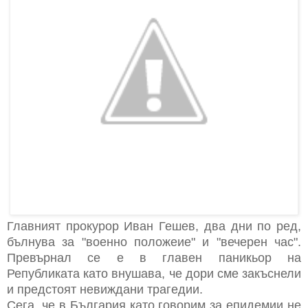
Главният прокурор Иван Гешев, два дни по ред,
бълнува за "военно положеие" и "вечерен час".
Превърнал се е в главен паникьор на
Републиката като внушава, че дори сме закъснели
и предстоят невиждани трагедии.
Сега, че в България като говорим за епидемии не