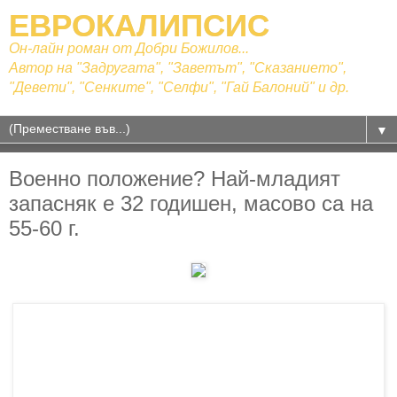
ЕВРОКАЛИПСИС
Он-лайн роман от Добри Божилов...
Автор на "Задругата", "Заветът", "Сказанието",
"Девети", "Сенките", "Селфи", "Гай Балоний" и др.
▼
Военно положение? Най-младият
запасняк е 32 годишен, масово са на
55-60 г.