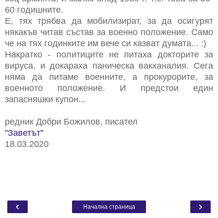
60 годишните.
Е, тях трябва да мобилизират, за да осигурят
някакъв читав състав за военно положение. Само
че на тях годинките им вече си казват думата... :)
Накратко - политиците не питаха докторите за
вируса, и докараха паническа вакханалия. Сега
няма да питаме военните, а прокурорите, за
военното положение. И предстои един
запасняшки купон...
редник Добри Божилов, писател
"Заветът"
18.03.2020
‹
›
Начална страница