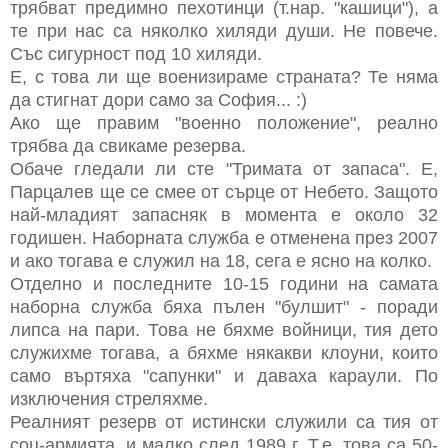
трябват предимно пехотинци (т.нар. "кашици"), а
те при нас са няколко хиляди души. Не повече.
Със сигурност под 10 хиляди.
Е, с това ли ще военизираме страната? Те няма
да стигнат дори само за София... :)
Ако ще правим "военно положение", реално
трябва да свикаме резерва.
Обаче гледали ли сте "Тримата от запаса". Е,
Парцалев ще се смее от сърце от Небето. Защото
най-младият запасняк в момента е около 32
годишен. Наборната служба е отменена през 2007
и ако тогава е служил на 18, сега е ясно на колко.
Отделно и последните 10-15 години на самата
наборна служба бяха пълен "булшит" - поради
липса на пари. Това не бяхме войници, тия дето
служихме тогава, а бяхме някакви клоуни, които
само въртяха "сапунки" и даваха караули. По
изключения стреляхме.
Реалният резерв от истински служили са тия от
соц-армията, и малко след 1989 г. Т.е. това са 50-