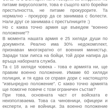
питаме вирусолозите, това е същото като борейки
престъпността, не питаме прокурорите. Та
нормално - прокурор да се занимава с болести.
Нали друг се занимава с престъпниците :)
Но с каква точно армия ще въведем "военно
положение"?
В момента нашата армия е 25 хиляди души по
документи. Реално има 30% недокомплект,
признаван многократно от военния министър.
Заради тази липса на бойци, той дори напира да
връща наборната служба.
Та с 18 хиляди човека - това е армията ни, ще
правим военно положение. Имаме 60 хиляди
полиция, и тя едва се справя дори с настоящото
"извънредно положение". С какво точно армията
ще помогне повече с този ограничен състав?
При това, основната част от войската е
неизползваема. Това са чиновници, офицери и
експерти, а не войници. За военно положение