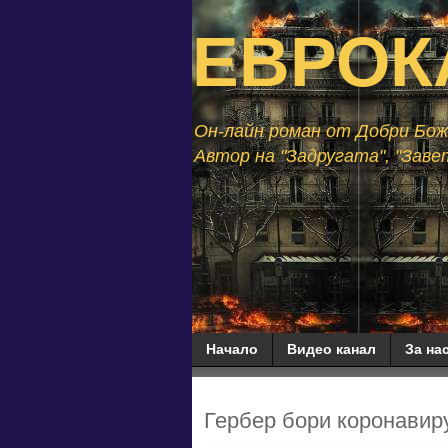
ЕВРОК
Он-лайн роман от Добри Божи
Автор на "Задругата", "Завет
Начало
Видео канал
За нас
Гербер бори коронавиру