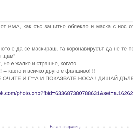
от ВМА, как със защитно облекло и маска с нос о
то е да се маскираш, та коронавирусът да не те по
л щам"
х, но е жалко и страшно, когато
! -- както и всичко друго е фалшиво! !!
АТЕ ОЧИТЕ И Г**А И ПОКАЗВАТЕ НОСА ! ДИШАЙ ДЪ
ook.com/photo.php?fbid=633687380788631&set=a.1626
Начална страница