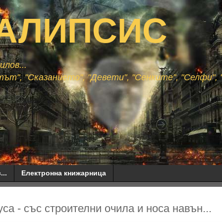
АЛИПСИС
лов...
ът", "Сказанието", "Девети", "Сенките", "Селфи", "
...
Електронна книжарница
са - със строителни очила и носа навън...