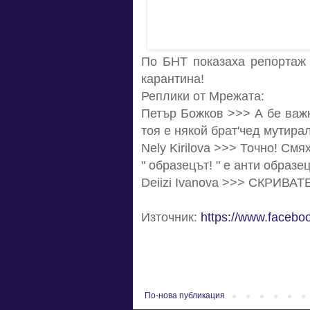
По БНТ показаха репортаж 
карантина!
Реплики от Мрежата:
Петър Божков >>> А бе важно
тоя е някой брат'чед мутира
Nely Kirilova >>> Точно! Смя
" образецът! " е анти образец
Deiizi Ivanova >>> СКРИВ
Източник:
https://www.faceb
По-нова публикация