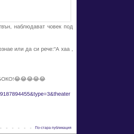
твън, наблюдават човек под
знае или да си рече:"А хаа ,
ЛБОКО!😂😂😂😂😂
29187894455&type=3&theater
По-стара публикация