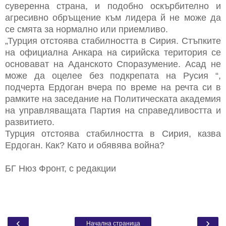
суверенна страна, и подобно оскърбително и
агресивно обръщение към лидера й не може да
се смята за нормално или приемливо.
„Турция отстоява стабилността в Сирия. Стъпките
на официална Анкара на сирийска територия се
основават на Аданското Споразумение. Асад не
може да оцелее без подкрепата на Русия “,
подчерта Ердоган вчера по време на речта си в
рамките на заседание на Политическата академия
на управляващата Партия на справедливостта и
развитието.
Турция отстоява стабилността в Сирия, казва
Ердоган. Как? Като и обявява война?
БГ Нюз Фронт, с редакции
‹
›
Начална страница