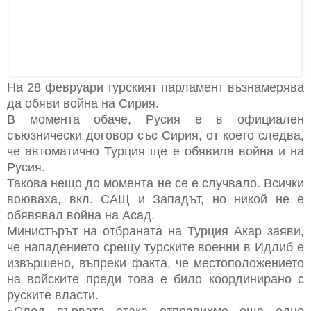
На 28 февруари турският парламент възнамерява
да обяви война на Сирия.
В момента обаче, Русия е в официален
съюзнически договор със Сирия, от което следва,
че автоматично Турция ще е обявила война и на
Русия.
Такова нещо до момента не се е случвало. Всички
воюваха, вкл. САЩ и Западът, но никой не е
обявявал война на Асад.
Министърът на отбраната на Турция Акар заяви,
че нападението срещу турските военни в Идлиб е
извършено, въпреки факта, че местоположението
на войските преди това е било координирано с
руските власти.
«След първата атака отправихме още едно