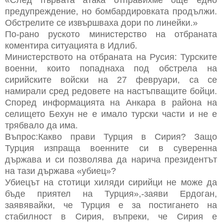
предупреждение, но бомбардировката продължи.
Обстрелите се извършваха дори по линейки.»
По-рано руското министерство на отбраната
коментира ситуацията в Идлиб.
Министерството на отбраната на Русия: Турските
военни, които попаднаха под обстрела на
сирийските войски на 27 февруари, са се
намирали сред редовете на настъпващите бойци.
Според информацията на Анкара в района на
селището Бехун не е имало турски части и не е
трябвало да има.
Въпрос:Какво прави Турция в Сирия? Защо
Турция изпраща военните си в суверенна
държава и си позволява да нарича президентът
на тази държава «убиец»?
Убиецът на стотици хиляди сирийци не може да
бъде приятел на Турция»,-заяви Ердоган,
заявявайки, че Турция е за постигането на
стабилност в Сирия, въпреки, че Сирия е