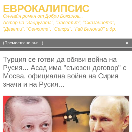
ЕВРОКАЛИПСИС
Он-лайн роман от Добри Божилов...
Автор на "Задругата", "Заветът", "Сказанието",
"Девети", "Сенките", "Селфи", "Гай Балоний" и др.
▼
Турция се готви да обяви война на
Русия... Асад има "съюзен договор" с
Мосва, официална война на Сирия
значи и на Русия...