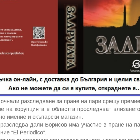
почнали разследване за пране на пари срещу преми
е на корупцията в областта проследяват влизанет
но имение и скъпарски магазин.
разследва дали Борисов има участие в пране на п
ие “El Periodico”.