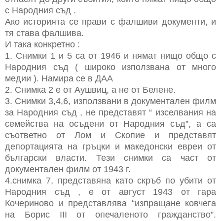
с Народния съд .
Ако историята се прави с фалшиви документи, и
тя става фалшива.
И така конкретно :
1. Снимки 1 и 5 са от 1946 и нямат нищо общо с
Народния съд ( широко използвана от много
медии ). Намира се в ДАА
2. Снимка 2 е от Аушвиц, а не от Белене.
3. Снимки 3,4,6, използвани в документален филм
за Народния съд , не представят “ изселвания на
семейства на осъдени от Народния съд”, а са
съответно от Лом и Скопие и представят
депортацията на гръцки и македонски евреи от
български власти. Тези снимки са част от
документален филм от 1943 г.
4.снимка 7, представяна като скръб по убити от
Народния съд , е от август 1943 от гара
Кочериново и представлява “изпращане ковчега
на Борис III от опечаленото гражданство”.