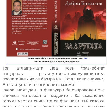
Топ атлантичката Леа Коен "разнебити"
пещерната реститутско-антикомунистическа
пропаганде - че се базира на... "фалшиви снимки".
Ето статусът и в социалните мрежи:
Вчерашният ден , 1 февруари бе съпроводен със
снимков материал от медиите . За съжаление
голяма част от снимките са фалшиви, тъй като се
отнасят до други събития, които нямат нищо общо