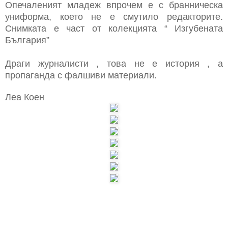
Опечаленият младеж впрочем е с бранническа
униформа, което не е смутило редакторите.
Снимката е част от колекцията “ Изгубената
България”
Драги журналисти , това не е история , а
пропаганда с фалшиви материали.
Леа Коен