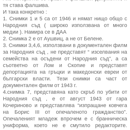
тя става фалшива.
И така конкретно :
1. Снимки 1 и 5 са от 1946 и нямат нищо общо с
Народния съд ( широко използвана от много
медии ). Намира се в ДАА
2. Снимка 2 е от Аушвиц, а не от Белене.
3. Снимки 3,4,6, използвани в документален филм
за Народния съд , не представят “ изселвания на
семейства на осъдени от Народния съд”, а са
съответно от Лом и Скопие и представят
депортацията на гръцки и македонски евреи от
български власти. Тези снимки са част от
документален филм от 1943 г.
4.снимка 7, представяна като скръб по убити от
Народния съд , е от август 1943 от гара
Кочериново и представлява “изпращане ковчега
на Борис III от опечаленото гражданство”.
Опечаленият младеж впрочем е с бранническа
униформа, което не е смутило редакторите.