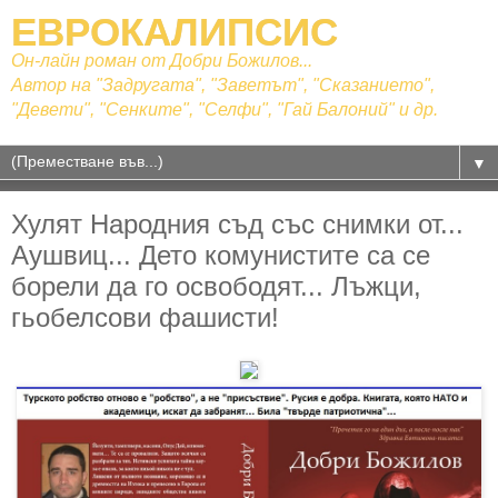
ЕВРОКАЛИПСИС
Он-лайн роман от Добри Божилов...
Автор на "Задругата", "Заветът", "Сказанието",
"Девети", "Сенките", "Селфи", "Гай Балоний" и др.
▼
Хулят Народния съд със снимки от...
Аушвиц... Дето комунистите са се
борели да го освободят... Лъжци,
гьобелсови фашисти!