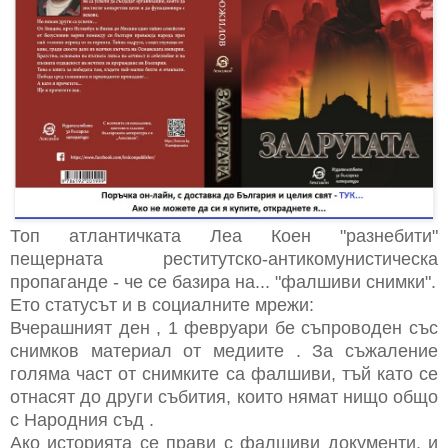
Топ атлантичката Леа Коен "разнебити"
пещерната реститутско-антикомунистическа
пропаганде - че се базира на... "фалшиви снимки".
Ето статусът и в социалните мрежи:
Вчерашният ден , 1 февруари бе съпроводен със
снимков материал от медиите . За съжаление
голяма част от снимките са фалшиви, тъй като се
отнасят до други събития, които нямат нищо общо
с Народния съд .
Ако историята се прави с фалшиви документи, и