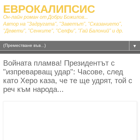
ЕВРОКАЛИПСИС
Он-лайн роман от Добри Божилов...
Автор на "Задругата", "Заветът", "Сказанието",
"Девети", "Сенките", "Селфи", "Гай Балоний" и др.
▼
Войната пламва! Президентът с
"изпреварващ удар": Часове, след
като Херо каза, че те ще удрят, той с
реч към народа...