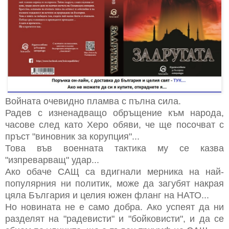
Войната очевидно пламва с пълна сила.
Радев с изненадващо обръщение към народа,
часове след като Херо обяви, че ще посочват с
пръст "виновник за корупция"...
Това във военната тактика му се казва
"изпреварващ" удар...
Ако обаче САЩ са вдигнали мерника на най-
популярния ни политик, може да загубят накрая
цяла България и целия южен фланг на НАТО...
Но новината не е само добра. Ако успеят да ни
разделят на "радевисти" и "бойковисти", и да се