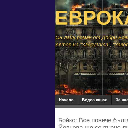
ЕВРОК
Он-лайн роман от Добри Божи
Автор на "Задругата", "Завет
Начало
Видео канал
За нас
Бойко: Все повече бълг
Йовчева ще се върне л