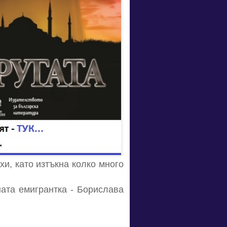
и, като изтъкна колко много
ната емигрантка - Борислава