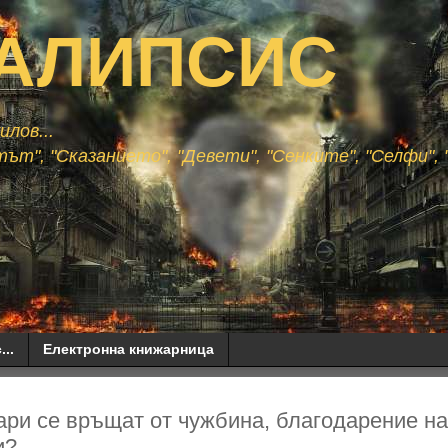
АЛИПСИС
лов...
ът", "Сказанието", "Девети", "Сенките", "Селфи", "
...
Електронна книжарница
ари се връщат от чужбина, благодарение на
и?