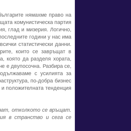
българите нямахме право на
ъщата комунистическа партия
я, глад и мизерия. Логично,
последните години у нас има
всички статистически данни.
рите, които се завръщат в
а, която да разделя хората,
че е двупосочна. Разбира се,
родължаваме с усилията за
аструктура, по-добра бизнес
т и положителната тенденция
ават, отколкото се връщат.
ия в странство и сега се