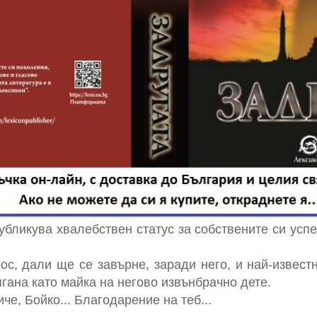
бликува хвалебствен статус за собствените си успех
ос, дали ще се завърне, заради него, и най-извест
ягана като майка на негово извънбрачно дете.
че, Бойко... Благодарение на теб...