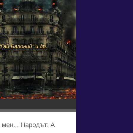
Гай Балоний" и др.
 мен... Народът: А