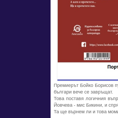
Премиерът Бойко Борисов пу
българи вече се завръщат.
Това поставя логичния въпр
Йовчева - мис Бикини, и спр
Та ще върнем ли и това моми