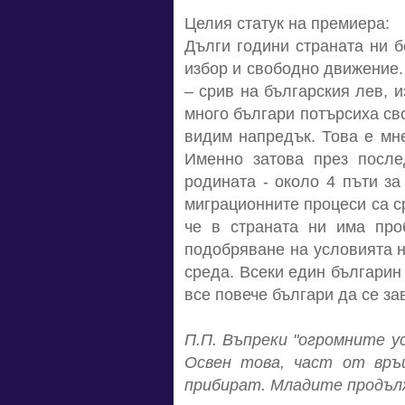
Целия статук на премиера:
Дълги години страната ни 
избор и свободно движение.
– срив на българския лев, 
много българи потърсиха св
видим напредък. Това е мне
Именно затова през после
родината - около 4 пъти за
миграционните процеси са ср
че в страната ни има про
подобряване на условията н
среда. Всеки един българин
все повече българи да се з
П.П. Въпреки "огромните у
Освен това, част от връ
прибират. Младите продълж