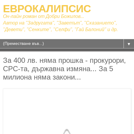
ЕВРОКАЛИПСИС
Он-лайн роман от Добри Божилов...
Автор на "Задругата", "Заветът", "Сказанието",
"Девети", "Сенките", "Селфи", "Гай Балоний" и др.
▼
За 400 лв. няма прошка - прокурори,
СРС-та, държавна измяна... За 5
милиона няма закони...