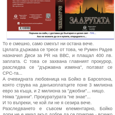
То е смешно, само смехът ни остана вече.
Цялата държава се тресе от това, че Румен Радев
назначил Деси за PR на ВВС, и плащал 400 лв.
заплата. С това се захвана главният прокурор,
разследва се "държавна измяна", ползват се
СРС-та...
А очевидната любовница на Бойко в Барселона,
която струва на данъкоплатците поне 3 милиона
евро за къща, и 2 милиона за "джобни"... нищо.
Няма "данни". Прокуратурата "не знае"...
И то въпреки, че кой ли не я сезира вече.
Разследването е съвсем елементарно, Бойко
дори не е имал акъл добре да се прикрие - всичко