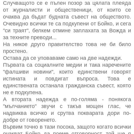
Случващото се е пълен позор за цялата плеяда
от журналисти и общественици, от които се
очаква да бъдат будната съвест на обществото.
Очевидно всички те са подкупени от Бойко, и сега
"си траят", белкем отмине заплахата за Вожда и
за техните преводи...
На никое друго правителство това не би било
простено.
Остава да се уповаваме само на две надежди.
Първата са социалните медии и така наречените
"фалшиви новини", които единствени говорят
истината и повдигат въпроса. Това е
единствената останала гражданска съвест, която
не е подкупена.
А втората надежда е по-голяма - понякога
"мълчанието" звучи с такъв мощен глас, че
надвиква всичко и срутва покварата дори по-
добре от говоренето.
Вървим точно в тази посока, защото когато всички
очакват Бойко да поеме отговорност, той ще я