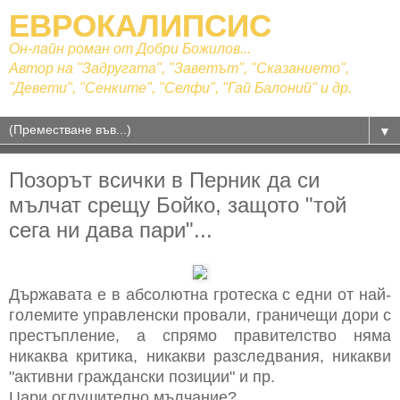
ЕВРОКАЛИПСИС
Он-лайн роман от Добри Божилов...
Автор на "Задругата", "Заветът", "Сказанието",
"Девети", "Сенките", "Селфи", "Гай Балоний" и др.
▼
Позорът всички в Перник да си
мълчат срещу Бойко, защото "той
сега ни дава пари"...
Държавата е в абсолютна гротеска с едни от най-
големите управленски провали, граничещи дори с
престъпление, а спрямо правителство няма
никаква критика, никакви разследвания, никакви
"активни граждански позиции" и пр.
Цари оглушително мълчание?