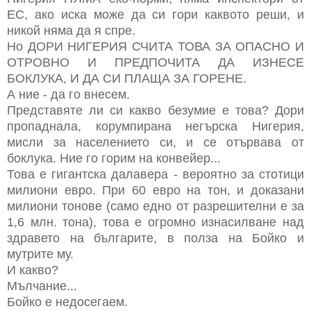
ЕС, ако иска може да си гори каквото реши, и
никой няма да я спре.
Но ДОРИ НИГЕРИЯ СЧИТА ТОВА ЗА ОПАСНО И
ОТРОВНО И ПРЕДПОЧИТА ДА ИЗНЕСЕ
БОКЛУКА, И ДА СИ ПЛАЩА ЗА ГОРЕНЕ.
А ние - да го внесем.
Представяте ли си какво безумие е това? Дори
пропаднала, корумпирана негърска Нигерия,
мисли за населението си, и се отървава от
боклука. Ние го горим на конвейер...
Това е гигантска далавера - вероятно за стотици
милиони евро. При 60 евро на тон, и доказани
милиони тонове (само едно от разрешителни е за
1,6 млн. тона), това е огромно изнасилване над
здравето на българите, в полза на Бойко и
мутрите му.
И какво?
Мълчание...
Бойко е недосегаем.