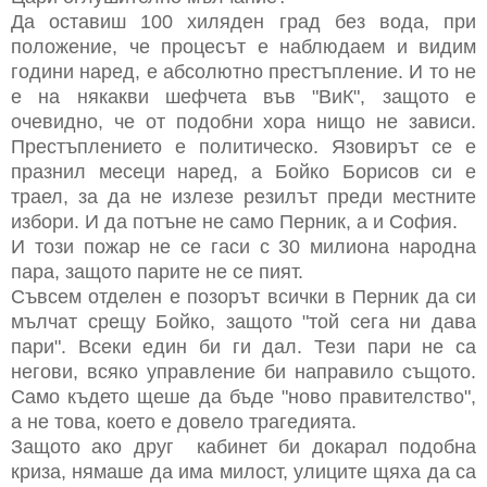
Да оставиш 100 хиляден град без вода, при
положение, че процесът е наблюдаем и видим
години наред, е абсолютно престъпление. И то не
е на някакви шефчета във "ВиК", защото е
очевидно, че от подобни хора нищо не зависи.
Престъплението е политическо. Язовирът се е
празнил месеци наред, а Бойко Борисов си е
траел, за да не излезе резилът преди местните
избори. И да потъне не само Перник, а и София.
И този пожар не се гаси с 30 милиона народна
пара, защото парите не се пият.
Съвсем отделен е позорът всички в Перник да си
мълчат срещу Бойко, защото "той сега ни дава
пари". Всеки един би ги дал. Тези пари не са
негови, всяко управление би направило същото.
Само където щеше да бъде "ново правителство",
а не това, което е довело трагедията.
Защото ако друг кабинет би докарал подобна
криза, нямаше да има милост, улиците щяха да са