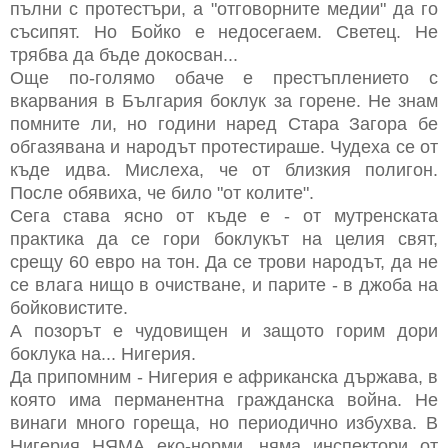
пълни с протестъри, а "отговорните медии" да го
съсипят. Но Бойко е недосегаем. Светец. Не
трябва да бъде докосван...
Още по-голямо обаче е престъплението с
вкарвания в България боклук за горене. Не знам
помните ли, но години наред Стара Загора бе
обгазявана и народът протестираше. Чудеха се от
къде идва. Мислеха, че от близкия полигон.
После обявиха, че било "от колите".
Сега става ясно от къде е - от мутренската
практика да се гори боклукът на целия свят,
срещу 60 евро на тон. Да се трови народът, да не
се влага нищо в очистване, и парите - в джоба на
бойковистите.
А позорът е чудовищен и защото горим дори
боклука на... Нигерия.
Да припомним - Нигерия е африканска държава, в
която има перманентна гражданска война. Не
винаги много гореща, но периодично избухва. В
Нигерия НЯМА еко-норми, няма инспектори от