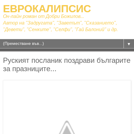
ЕВРОКАЛИПСИС
Он-лайн роман от Добри Божилов...
Автор на "Задругата", "Заветът", "Сказанието",
"Девети", "Сенките", "Селфи", "Гай Балоний" и др.
▼
Руският посланик поздрави българите
за празниците...