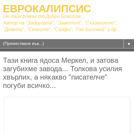
ЕВРОКАЛИПСИС
Он-лайн роман от Добри Божилов...
Автор на "Задругата", "Заветът", "Сказанието",
"Девети", "Сенките", "Селфи", "Гай Балоний" и др.
▼
Тази книга ядоса Меркел, и затова
загубихме завода... Толкова усилия
хвърлих, а някакво "писателче"
погуби всичко...