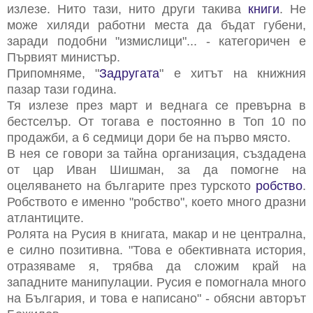
излезе. Нито тази, нито други такива
книги
. Не
може хиляди работни места да бъдат губени,
заради подобни "измислици"... - категоричен е
Първият министър.
Припомняме, "
Задругата
"
е хитът на книжния
пазар тази година.
Тя излезе през март и веднага се превърна в
бестселър. От тогава е постоянно в Топ 10 по
продажби, а 6 седмици дори бе на първо място.
В нея се говори за тайна организация, създадена
от цар Иван Шишман, за да помогне на
оцеляването на българите през турското
робство
.
Робството е именно "робство", което много дразни
атлантиците.
Ролята на Русия в книгата, макар и не централна,
е силно позитивна. "Това е обективната история,
отразяваме я, трябва да сложим край на
западните манипулации. Русия е помогнала много
на България, и това е написано" - обясни авторът