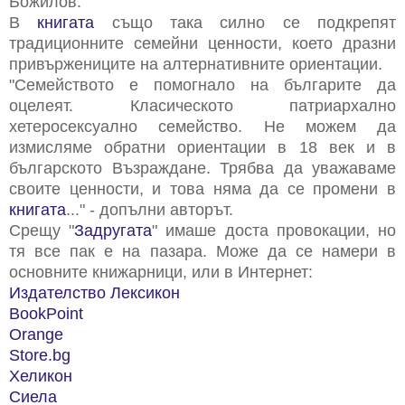
Божилов.
В
книгата
също така силно се подкрепят
традиционните семейни ценности, което дразни
привържениците на алтернативните ориентации.
"Семейството е помогнало на българите да
оцелеят. Класическото патриархално
хетеросексуално семейство. Не можем да
измисляме обратни ориентации в 18 век и в
българското Възраждане. Трябва да уважаваме
своите ценности, и това няма да се промени в
книгата
..." - допълни авторът.
Срещу "
Задругата
" имаше доста провокации, но
тя все пак е на пазара. Може да се намери в
основните книжарници, или в Интернет:
Издателство Лексикон
BookPoint
Orange
Store.bg
Хеликон
Сиела