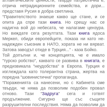
атлантическите ценности, твърде патриотична е,
отрича нетрадиционните семейства, и дори...
представя Русия в добра светлина.
"Правителството знаеше какво ще стане, и се
опита да спре тази
книга
. Но срещу нас се
надигна вой до небесата, че налагаме цензура.
Но виждате сега резултата. Тази
книга
ядоса
Меркел, обиди европейците, показа ни като не-
надежден съюзник в НАТО, хората не ни вярват.
Затова заводът отиде в Турция..." - каза Бойко.
Той допълни и, че концепцията, че е имало
"турско робство", каквато се развива в
книгата
, е
предизвикала "неудобства" в Европа. Турция е
изглеждала като толерантна страна, жертва на
поредна "шовинистична" пропаганда.
"Пораженията са нанесени, но с Кабинета сме
твърди, че няма да позволим подобен провал
отново. Тази "
Задруга
" сега и готвят
продължение. Сигурно ще със същите
разрушителни последствия. Няма да позволим да