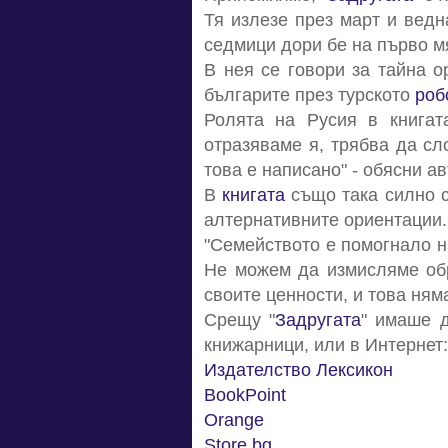
Тя излезе през март и ведн
седмици дори бе на първо м
В нея се говори за тайна 
българите през турското
роб
Ролята на Русия в книгата
отразяваме я, трябва да сл
това е написано" - обясни а
В
книгата
също така силно с
алтернативните ориентации.
"Семейството е помогнало н
Не можем да измисляме обр
своите ценности, и това ням
Срещу "
Задругата
" имаше д
книжарници, или в Интернет:
Издателство Лексикон
BookPoint
Orange
Store.bg