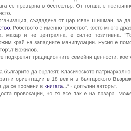
ага се превърна в бестселър. От тогава е постоянн
ясто.
организация, създадена от цар Иван Шишман, за да
ство
. Робството е именно "робство", което много дра
, макар и не централна, е силно позитивна. "Т
ожим край на западните манипулации. Русия е пом
вторът Божилов.
е подкрепят традиционните семейни ценности, коет
а българите да оцелеят. Класическото патриархално
атни ориентации в 18 век и в българското Възра
а да се промени в
книгата
..." - допълни авторът.
оста провокации, но тя все пак е на пазара. Мож