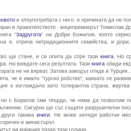
ловото
и злоупотребата с него, е причината да не п
иран в правителството - вицепремиерът Томислав Д
нига "
Задругата
" на Добри Божилов, която серио
чна е, отрича нетрадиционните семейства, и дори.
кво ще стане, и се опита да спре тази
книга
. Но с
ра. Но виждате сега резултата. Тази
книга
обиди евр
рата не ни вярват. Затова заводът отиде в Турция...
ята, че е имало "турско робство", каквато се разви
рция е изглеждала като толерантна страна, жертва
 но с Борисов сме твърди, че няма да позволим п
одължение. Сигурно ще със същите разрушителни по
о други такива
книги
. Не може хиляди работни мес
егоричен е министърът.
итът на книжния пазар тази година.