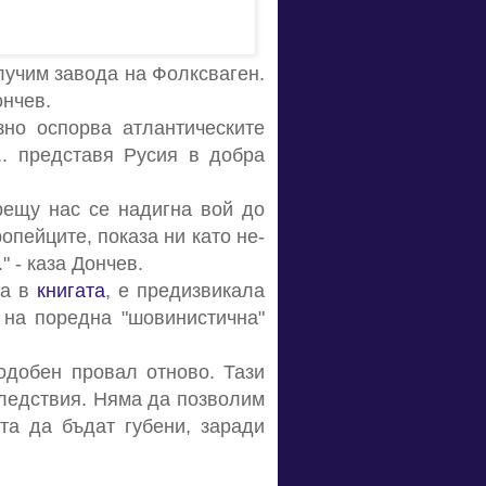
олучим завода на Фолксваген.
ончев.
зно оспорва атлантическите
.. представя Русия в добра
рещу нас се надигна вой до
опейците, показа ни като не-
" - каза Дончев.
ва в
книгата
, е предизвикала
 на поредна "шовинистична"
одобен провал отново. Тази
следствия. Няма да позволим
та да бъдат губени, заради