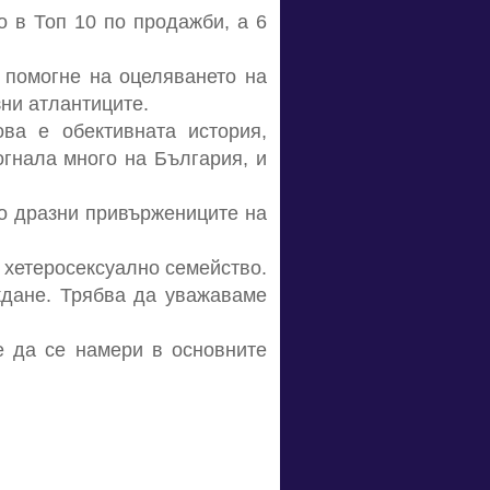
о в Топ 10 по продажби, а 6
 помогне на оцеляването на
зни атлантиците.
ова е обективната история,
огнала много на България, и
о дразни привържениците на
 хетеросексуално семейство.
ждане. Трябва да уважаваме
е да се намери в основните