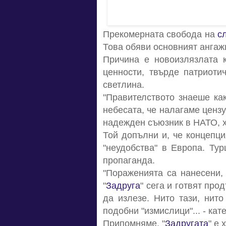
Прекомерната свобода на
с
Това обяви основният ангаж
Причина е новоизлязлата к
ценности, твърде патриоти
светлина.
"Правителството знаеше ка
небесата, че налагаме цензу
надежден съюзник в НАТО, хо
Той допълни и, че концепци
"неудобства" в Европа. Ту
пропаганда.
"Пораженията са нанесени,
"
Задруга
" сега и готвят пр
да излезе. Нито тази, нит
подобни "измислици"... - кат
Припомняме, "
Задругата
"
е х