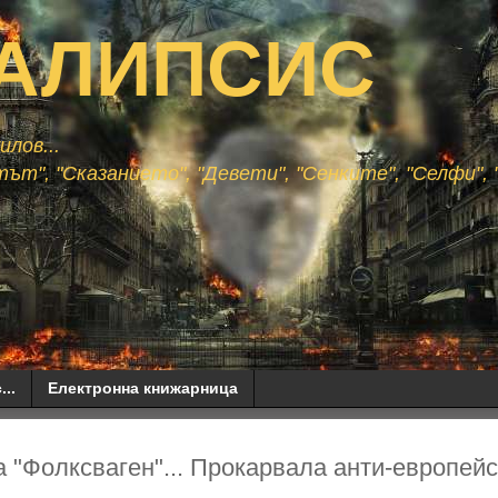
АЛИПСИС
лов...
ът", "Сказанието", "Девети", "Сенките", "Селфи", "
...
Електронна книжарница
а "Фолксваген"... Прокарвала анти-европей