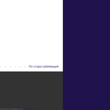
По-стара публикация
. Предоставено от
Blogger
.