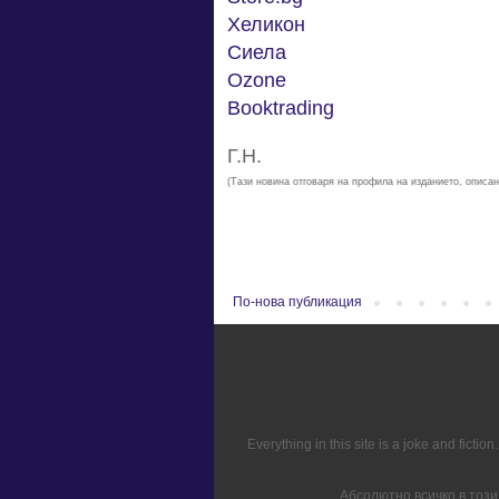
Хеликон
Сиела
Ozone
Booktrading
Г.Н.
(Тази новина отговаря на профила на изданието, описан
По-нова публикация
Everything in this site is a joke and fict
Абсолютно всичко в този 