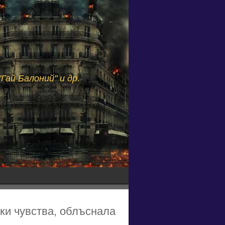
Гай Балоний" и др.
ски чувства, облъснала