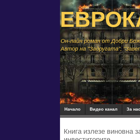
ЕВРОК
Он-лайн роман от Добри Божи
Автор на "Задругата", "Завет
Начало
Видео канал
За нас
Книга излезе виновна з
инвеститорите