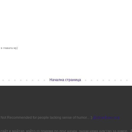
 в главата му)
Начална страница
ion. Not Recommended for people lacking sense of humor... :)
Добри Божилов
сайт е майтап, който го приема по друг начин, значи няма чувство за хумор..