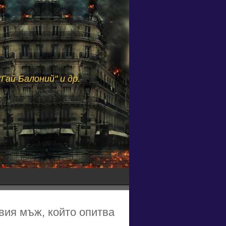
Гай Балоний" и др.
вия мъж, който опитва