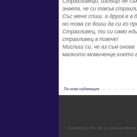
Страхливецо, изобщо не съ
знаела, че си такъв страхл
Със мене спиш, а друга е в
но това се боиш да си го п
Страхливец, ти си само ед
страхливец в повече!
Мислиш си, че аз съм онова
малкото момиченце,което вс
По-нова публикация
Everything in this site is a joke and fict