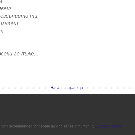
м
ивец!
 безсънието ти,
ризнаеш!
ин
еки го лъже....
Начална страница
ion. Not Recommended for people lacking sense of humor... :)
Добри Божилов