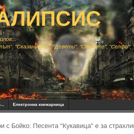
АЛИПСИС
лов...
ът", "Сказанието", "Девети", "Сенките", "Селфи", "
...
Електронна книжарница
и с Бойко: Песента "Кукавица" е за страхли