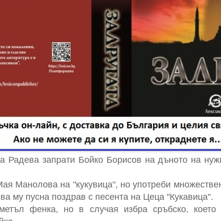
а Радева запрати Бойко Борисов на дъното на нужн
Мая Манолова на "кукувица", но употреби множествен
а му пусна поздрав с песента на Цеца "Кукавица".
метъл фенка, но в случая избра сръбско, което 