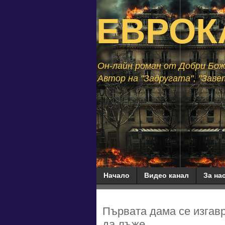
ЕВРОК
Он-лайн роман от Добри Божи
Автор на "Задругата", "Завет
Начало
Видео канал
За нас
Първата дама се изгавр
да лъже...