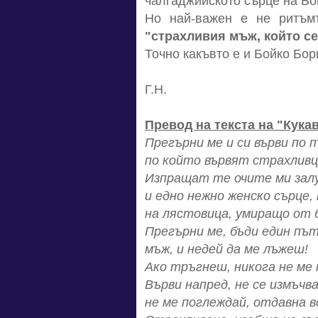
чалгаджийското сърце на Бо
Но най-важен е не ритъмът
"страхливия мъж, който се
Точно какъвто е и Бойко Бори
Г.Н.
Превод на текста на "Кука
Прегърни ме и си върви по 
по който вървят страхлив
Изпращат те очите ми зал
и едно нежно женско сърце,
на лястовица, умиращо от 
Прегърни ме, бъди един пъ
мъж, и недей да ме лъжеш!
Ако тръгнеш, никога не ме
Върви напред, не се измъчва
не ме поглеждай, отдавна в