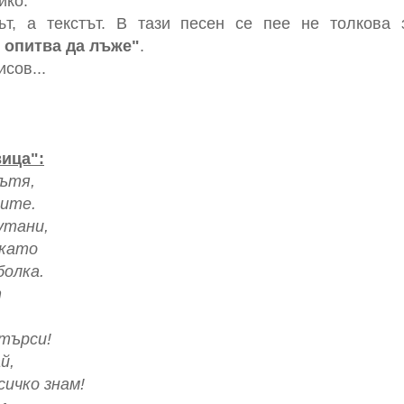
йко.
, а текстът. В тази песен се пее не толкова з
 опитва да лъже"
.
сов...
вица":
пътя,
ците.
утани,
 като
болка.
т
 търси!
й,
сичко знам!