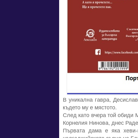
В уникална гавра, Десислав
където му е мястото.
След като вчера той обиди 
Корнелия Нинова, днес Радев
Първата дама е яка хеви-