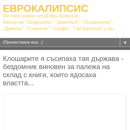
ЕВРОКАЛИПСИС
Он-лайн роман от Добри Божилов...
Автор на "Задругата", "Заветът", "Сказанието",
"Девети", "Сенките", "Селфи", "Гай Балоний" и др.
▼
Клошарите я съсипаха тая държава -
бездомник виновен за палежа на
склад с книги, които ядосаха
властта...