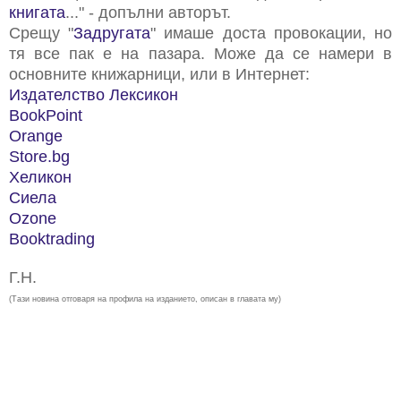
книгата
..." - допълни авторът.
Срещу "
Задругата
" имаше доста провокации, но
тя все пак е на пазара. Може да се намери в
основните книжарници, или в Интернет:
Издателство Лексикон
BookPoint
Orange
Store.bg
Хеликон
Сиела
Ozone
Booktrading
Г.Н.
(Тази новина отговаря на профила на изданието, описан в главата му)