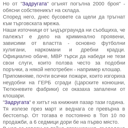
Но от "
Задругата
" огънят погълна 2000 броя" -
обясни собственикът на склада.
Според него, днес бусовете са щели да тръгнат
към търговската мрежа.
Наши източници от ъндърграунда ни съобщиха, че
палежът е дело на криминално проявени,
зависими от властта - основно футболни
хулигани, наркомани и дребни крадци.
Официално обаче, МВР търси да набеди не тези
свои слуги, които ползва често за подобни
поръчки, а някой непотребен - например клошар.
Припомняме, почти всички пожари, които изгориха
неудобни на ГЕРБ сгради (Царските конюшни,
Тютюневите фабрики) се оказаха запалени от
клошари.
"
Задругата
"
е хитът на книжния пазар тази година.
Тя излезе през март и веднага се превърна в
бестселър. От тогава е постоянно в Топ 10 по
продажби, а 6 седмици дори бе на първо място.