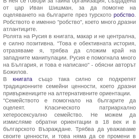
В нея се говори за тайна организация, създадена
от цар Иван Шишман, за да помогне на
оцеляването на българите през турското
робство
.
Робството е именно "робство", което много дразни
атлантиците.
Ролята на Русия в книгата, макар и не централна,
е силно позитивна. "Това е обективната история,
отразяваме я, трябва да сложим край на
западните манипулации. Русия е помогнала много
на България, и това е написано" - обясни авторът
Божилов.
В
книгата
също така силно се подкрепят
традиционните семейни ценности, което дразни
привържениците на алтернативните ориентации.
"Семейството е помогнало на българите да
оцелеят. Класическото патриархално
хетеросексуално семейство. Не можем да
измисляме обратни ориентации в 18 век и в
българското Възраждане. Трябва да уважаваме
своите ценности, и това няма да се промени в