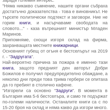
заради големия интерес.
"Няма никакво съмнение, нашите органи събраха
достатъчно доказателства - това е виновникът. Не
търсете политически подтекст и заговори. Ние не
горим
книги
, и насърчаваме свободата на
словото..." - каза вътрешният министър Младен
Маринов.
Припомняме, снощи изгоря склад на фирма,
захранващата местните
книжарници
.
Основният губещ от огъня е бестселърът на 2019
г. - "
Задругата
".
Най-вероятно причина за пожара е именно тази
книга
, защото предният ден авторът Добри
Божилов е получил предупредително обаждане, а
няколко дни преди това трима гербери се опитаха
да го пребият в столично кафене.
"Изгорели са основно "
Задруги
". В момента в
България има 5-6 бестселъра, и само те подържат
по-големи наличности. Останалите книги са с по
15-20 броя на склад и няма какво да изгори много.