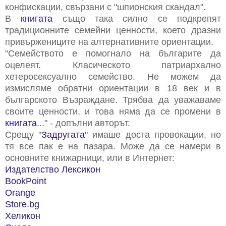
конфискации, свързани с "шпионския скандал".
В
книгата
също така силно се подкрепят
традиционните семейни ценности, което дразни
привържениците на алтернативните ориентации.
"Семейството е помогнало на българите да
оцелеят. Класическото патриархално
хетеросексуално семейство. Не можем да
измисляме обратни ориентации в 18 век и в
българското Възраждане. Трябва да уважаваме
своите ценности, и това няма да се промени в
книгата
..." - допълни авторът.
Срещу "
Задругата
" имаше доста провокации, но
тя все пак е на пазара. Може да се намери в
основните книжарници, или в Интернет:
Издателство Лексикон
BookPoint
Orange
Store.bg
Хеликон