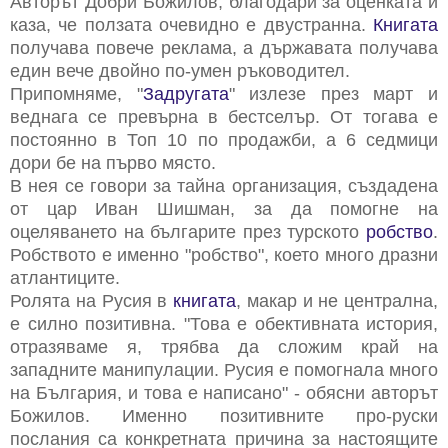
Авторът Добри Божилов, благодари за оценката и
каза, че ползата очевидно е двустранна.
Книгата
получава повече реклама, а държавата получава
един вече двойно по-умен ръководител.
Припомняме, "
Задругата
" излезе през март и
веднага се превърна в бестселър. От тогава е
постоянно в Топ 10 по продажби, а 6 седмици
дори бе на първо място.
В нея се говори за тайна организация, създадена
от цар Иван Шишман, за да помогне на
оцеляването на българите през турското
робство
.
Робството е именно "робство", което много дразни
атлантиците.
Ролята на Русия в
книгата
, макар и не централна,
е силно позитивна. "Това е обективната история,
отразяваме я, трябва да сложим край на
западните манипулации. Русия е помогнала много
на България, и това е написано" - обясни авторът
Божилов. Именно позитивните про-руски
послания са конкретната причина за настоящите