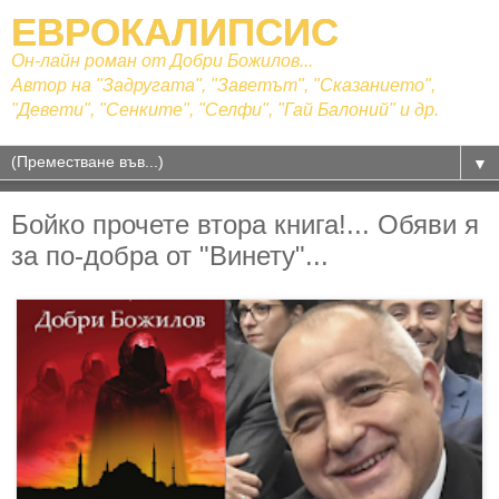
ЕВРОКАЛИПСИС
Он-лайн роман от Добри Божилов...
Автор на "Задругата", "Заветът", "Сказанието",
"Девети", "Сенките", "Селфи", "Гай Балоний" и др.
▼
Бойко прочете втора книга!... Обяви я
за по-добра от "Винету"...