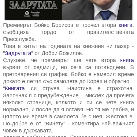
Премиерът Бойко Борисов е прочел втора
книга
,
съобщиха гордо от правителствената
Пресслужба.
Това е хитът на годината на книжния ни пазар -
"
Задругата
" от Добри Божилов.
Слухове, че премиерът ще чете втора
книга
вървят от седмици, но сега са потвърдени. В
претоварения си график, Бойко е намерил време
докато е летял със самолета до Корея и обратно.
"
Книгата
си струва. Наистина е страхотна.
Започнах я с предубеждение - мислех да прочета
няколко страници, колкото и си се чете книга
нормално, и после да я оставя. Но тя ме грабна, и
цялото ми време в самолета бе с нея. Жестока е.
По-добре е от "Винету" - коментира най-важният
човек в държавата.