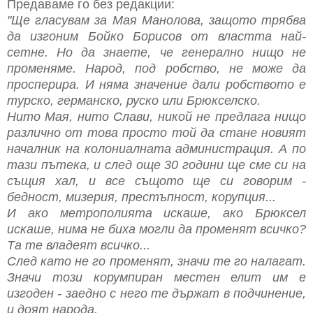
Предаваме го без редакции:
"Ще гласувам за Мая Манолова, защото трябва
да изгоним Бойко Борисов от властта най-
сетне. Но да знаете, че генерално нищо не
променяме. Народ, под робство, не може да
просперира. И няма значение дали робството е
турско, германско, руско или Брюкселско.
Нито Мая, нито Слави, никой не предлага нищо
различно от това просто той да стане новият
началник на колониалната администрация. А по
тази пътека, и след още 30 години ще сме си на
същия хал, и все същото ще си говорим -
бедност, мизерия, престъпност, корупция...
И ако метрополията искаше, ако Брюксел
искаше, нима не биха могли да променят всичко?
Та те владеят всичко...
След като не го променят, значи те го налагат.
Значи този корумпиран местен елит им е
изгоден - заедно с него те държат в подчинение,
и доят народа.