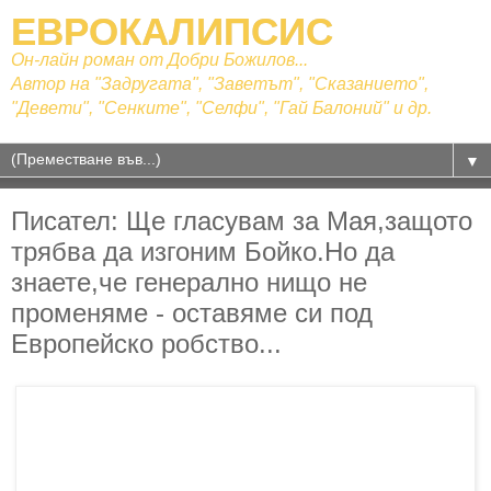
ЕВРОКАЛИПСИС
Он-лайн роман от Добри Божилов...
Автор на "Задругата", "Заветът", "Сказанието",
"Девети", "Сенките", "Селфи", "Гай Балоний" и др.
▼
Писател: Ще гласувам за Мая,защото
трябва да изгоним Бойко.Но да
знаете,че генерално нищо не
променяме - оставяме си под
Европейско робство...