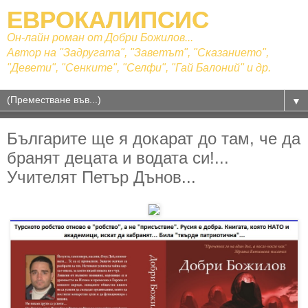
ЕВРОКАЛИПСИС
Он-лайн роман от Добри Божилов...
Автор на "Задругата", "Заветът", "Сказанието",
"Девети", "Сенките", "Селфи", "Гай Балоний" и др.
▼
Българите ще я докарат до там, че да
бранят децата и водата си!...
Учителят Петър Дънов...