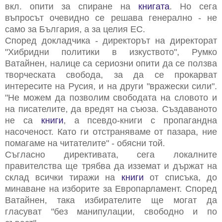
вкл. опити за спиране на
книгата
. Но сега
въпросът очевидно се решава генерално - не
само за България, а за целия ЕС.
Според докладчика - директорът на директорат
"Хибридни политики в изкуството", Румко
Ватайнен, налице са сериозни опити да се ползва
творческата свобода, за да се прокарват
интересите на Русия, и на други "вражески сили".
"Не можем да позволим свободата на словото и
на писателите, да вредят на съюза. Създаваното
не са
книги
, а псевдо-книги с пропагандна
насоченост. Като ги отстраняваме от пазара, ние
помагаме на читателите" - обясни той.
Съгласно директивата, сега локалните
правителства ще трябва да изземат и държат на
склад всички тиражи на
книги
от списъка, до
минаване на изборите за Европарламент. Според
Ватайнен, така избирателите ще могат да
гласуват "без манипулации, свободно и по