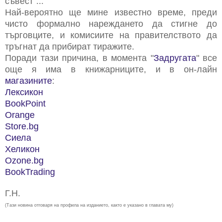
съвест"...
Най-вероятно ще мине известно време, преди
чисто формално нареждането да стигне до
търговците, и комисиите на правителството да
тръгнат да прибират тиражите.
Поради тази причина, в момента "
Задругата
" все
още я има в книжарниците, и в он-лайн
магазините
:
Лексикон
BookPoint
Orange
Store.bg
Сиела
Хеликон
Ozone.bg
BookTrading
Г.Н.
(Тази новина отговаря на профила на изданието, както е указано в главата му)