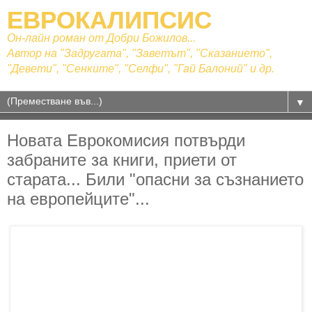
ЕВРОКАЛИПСИС
Он-лайн роман от Добри Божилов...
Автор на "Задругата", "Заветът", "Сказанието",
"Девети", "Сенките", "Селфи", "Гай Балоний" и др.
▼
Новата Еврокомисия потвърди
забраните за книги, приети от
старата... Били "опасни за съзнанието
на европейците"...