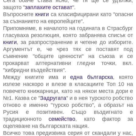
Сега обаче става ясно, че тя ще се удължи,
защото "
заплахите остават
".
Въпросните
книги
са класифицирани като "опасни
за съзнанието на европейците".
Припомняме, в началото на годината в Страсбург
гласуваха резолюция, която забранява списък от
книги
, за разпространение и четене до изборите.
Аргументът е, че чрез тях се поставят под
съмнение "общите ценности" на съюза и се
прокарват алтернативни гледни точки, вкл.
"хибридни въздействия".
Между книгите има и
една българска
, която
излезе наскоро и влезе в класациите Топ 10 на
повечето книжарници, като на някои места дори е
№1. Казва се "
Задругата
" и в нея турското робство
отново е именно "турско робство", а образът на
Русия е позитивен. Също въздигнато е
традиционното
семейство
, като фактор за
оцеляване на българската нация.
Всичко това предизвика серия от скандали у нас,