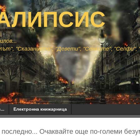
АЛИПСИС
лов...
ът", "Сказанието", "Девети", "Сенките", "Селфи", "
...
Електронна книжарница
а последно... Очаквайте още по-големи безу