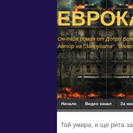
ЕВРОК
Он-лайн роман от Добри Божи
Автор на "Задругата", "Завет
Начало
Видео канал
За нас
Той умира, и ще рита з