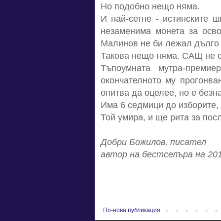
Но подобно нещо няма.
И най-сетне - истинските 
незаменима монета за осво
Малинов не би лежал дълго в
Такова нещо няма. САЩ не се
Тъпоумната мутра-преми
окончателното му прогонва
опитва да оцелее, но е безн
Има 6 седмици до изборите, 
Той умира, и ще рита за посл
Добри Божилов, писател
автор на бестселъра на 201
По-нова публикация