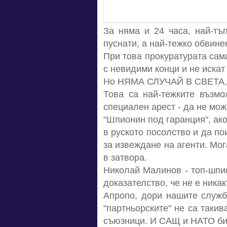
За няма и 24 часа, най-тъ
пуснати, а най-тежко обвине
При това прокуратурата сам
с невидими конци и не искат
Но НЯМА СЛУЧАЙ В СВЕТА
Това са най-тежките възмо
специален арест - да не мо
"Шпионин под гаранция", ако
в руското посолство и да по
за извеждане на агенти. Мог
в затвора.
Николай Малинов - топ-шпио
доказателство, че не е ника
Апропо, дори нашите служб
"партньорските" не са такив
съюзници. И САЩ и НАТО би