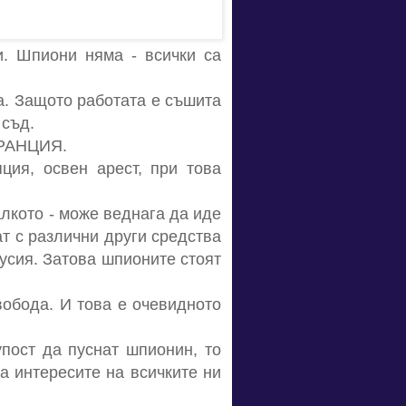
и. Шпиони няма - всички са
а. Защото работата е съшита
 съд.
РАНЦИЯ.
ция, освен арест, при това
алкото - може веднага да иде
ат с различни други средства
Русия. Затова шпионите стоят
вобода. И това е очевидното
пост да пуснат шпионин, то
на интересите на всичките ни