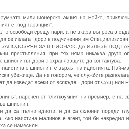
поумната милиционерска акция на Бойко, приключ
ният е "под гаранция".
а го освободи срещу пари, а не вкара въпроса в съд
 да се излагат дори в подчинения им Специализиран
, ЗАПОДОЗРЯН ЗА ШПИОНАЖ, ДА ИЗЛЕЗЕ ПОД ГА
жни престъпления, при тях няма никаква друга оп
же шпионинът дори с охраняващите да контактува.
 наистина е шпионин, е върхът на идиотията. Най-м
иска убежище. Да не говорим, че службите разполаг
ат да изведат всеки от всякъде - дори от САЩ или 
нинът, нарочен от плиткоумния ни премиер, е на с
къв шпионин.
и да са пълни идиоти, и да са склонни поради глу
а. Ако наистина Малинов е агент, той би навредил 
ха се намесили.