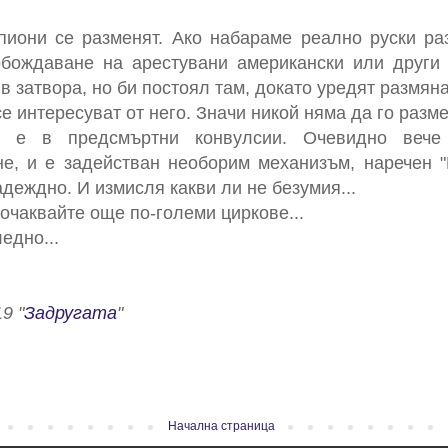
шпиони се разменят. Ако набараме реално руски ра
бождаване на арестувани американски или други
 затвора, но би постоял там, докато уредят размяна
 интересуват от него. Значи никой няма да го разм
ер е в предсмъртни конвулсии. Очевидно вече
не, и е задействан необорим механизъм, наречен 
адеждно. И измисля какви ли не безумия...
очаквайте още по-големи циркове...
едно...
9 "
Задругата
"
Начална страница