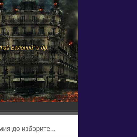
Гай Балоний" и др.
мия до изборите...