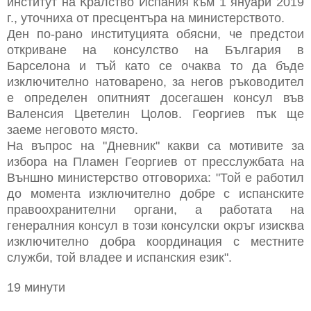
институт на Кралство Испания към 1 януари 2019
г., уточниха от пресцентъра на министерството.
Ден по-рано институцията обясни, че предстои
откриване на консулство на България в
Барселона и тъй като се очаква то да бъде
изключително натоварено, за негов ръководител
е определен опитният досегашен консул във
Валенсия Цветелин Цолов. Георгиев пък ще
заеме неговото място.
На въпрос на "Дневник" какви са мотивите за
избора на Пламен Георгиев от пресслужбата на
Външно министерство отговориха: "Той е работил
до момента изключително добре с испанските
правоохранителни органи, а работата на
генералния консул в този консулски окръг изисква
изключително добра координация с местните
служби, той владее и испанския език".
19 минути