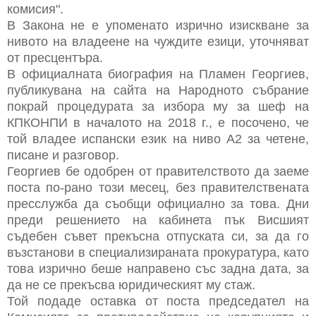
комисия".
В Закона не е упоменато изрично изискване за
нивото на владеене на чуждите езици, уточняват
от пресцентъра.
В официалната биография на Пламен Георгиев,
публикувана на сайта на Народното събрание
покрай процедурата за избора му за шеф на
КПКОНПИ в началото на 2018 г., е посочено, че
той владее испански език на ниво А2 за четене,
писане и разговор.
Георгиев бе одобрен от правителството да заеме
поста по-рано този месец, без правителствената
пресслужба да съобщи официално за това. Дни
преди решението на кабинета пък Висшият
съдебен съвет прекъсна отпуската си, за да го
възстанови в специализираната прокуратура, като
това изрично беше направено със задна дата, за
да не се прекъсва юридическият му стаж.
Той подаде оставка от поста председател на