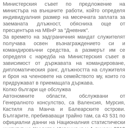
Министерския съвет по предложение на
министъра на външните работи, който определя
индивидуалния размер на месечната заплата за
заеманата длъжност, обясниха още от
пресцентъра на МВнР за "Дневник".
За времето на задграничния мандат служителят
получава освен възнаграждението си и
командировъчни средства, а размерът им се
определя с наредба на Министерския съвет в
зависимост от държавата на командироване,
дипломатическия ранг, длъжността на служителя
и броя на членовете на семейството му, които го
придружават в приемащата държава.
Колко българи ще обслужва
Автономните области, обслужвани от
Генералното консулство, са Валенсия, Мурсия,
Кастиля ла Манча и Балеарските острови.
Българите, пребиваващи трайно там, са 43 531 по
официални данни на Националния статистически