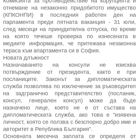
Комисията за противодействие на корупцията и
отнемане на незаконно придобитото имущество
(КПКОНПИ) в последния работен ден на
парламента преди лятната ваканция - 31 юли,
след месеци на принудителна отпуска, по време
на която течеше проверка по изнесената в
медиите информация, че притежава незаконна
тераса към апартамента си в София.
Новата длъжност
Назначаването на консули не изисква
потвърждение от президента, както е при
посланиците. Законът за дипломатическата
служба позволява по изключение за ръководител
на задгранично представителство (посланик,
консул, генерален консул) може да бъде
назначено лице, което не е от състава на
дипломатическата служба, ако това е "изявена
личност, която се ползва с безспорно добро име и
авторитет в Република България".
Основната месечна заплата се определя от