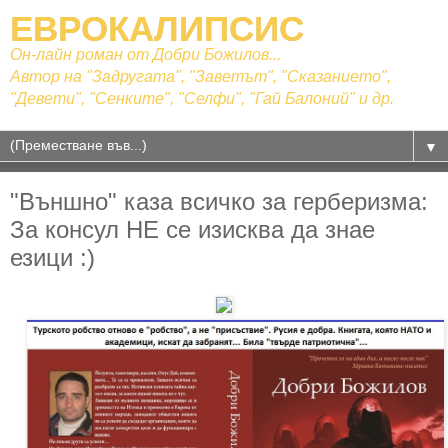
ЕВРОКАЛИПСИС
Он-лайн роман от Добри Божилов...
Автор на "Задругата", "Заветът", "Сказанието",
"Девети", "Сенките", "Селфи", "Гай Балоний" и др.
▼
"Външно" каза всичко за герберизма:
За консул НЕ се изисква да знае
езици :)