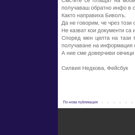
Смс-ите се плащат на моби
получаваш обратно инфо в с
Както направиха Биволъ.
Да не говорим, че чрез този
Не казват кои документи са 
Според мен целта на тази 
получаване на информация 
А ние сме доверчиви овчици 
Силвия Недкова, Фейсбук
По-нова публикация