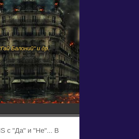
Гай Балоний" и др.
с "Да" и "Не"... В