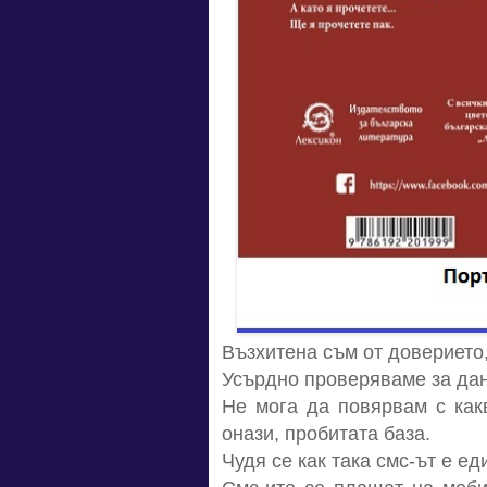
Възхитена съм от доверието
Усърдно проверяваме за дан
Не мога да повярвам с как
онази, пробитата база.
Чудя се как така смс-ът е е