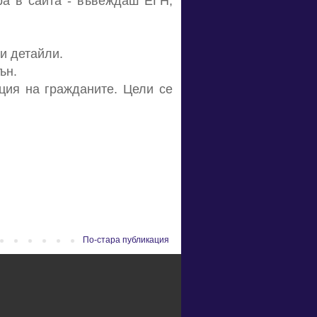
ра в сайта - въвеждаш ЕГН,
ни детайли.
ън.
ция на гражданите. Цели се
По-стара публикация