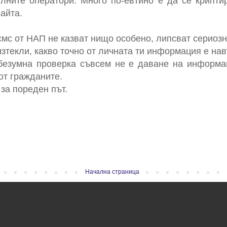
лните оператори. Много по-евтино е да се крипти
айта.
 смс от НАП не казват нищо особено, липсват сериоз
изтекли, какво точно от личната ти информация е нав
безумна проверка съвсем не е даване на информа
от гражданите.
за пореден път.
Начална страница