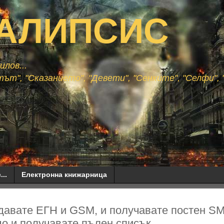
АЛИПСИС
лов...
ът", "Сказанието", "Девети", "Сенките", "Селфи", "
...
Електронна книжарница
авате ЕГН и GSM, и получавате постен SMS 
о и получавате пълен списък...