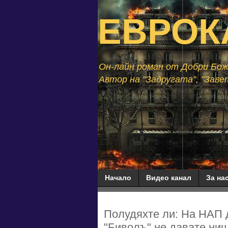
ЕВРОК
Он-лайн роман от Добри Божи
Автор на "Задругата", "Завет
Начало
Видео канал
За нас
Полудяхте ли: На НАП д
"Биволъ" не давате нищ