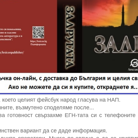
, което целият фейсбук народ гласува на НАП.
ните, възмутено споделяме после...
ва готовност свързахме ЕГН-тата си с телефоните 
динствен вариант да се даде информация.