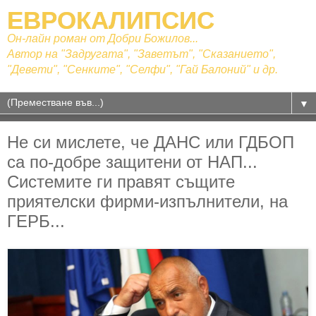
ЕВРОКАЛИПСИС
Он-лайн роман от Добри Божилов...
Автор на "Задругата", "Заветът", "Сказанието",
"Девети", "Сенките", "Селфи", "Гай Балоний" и др.
▼
Не си мислете, че ДАНС или ГДБОП
са по-добре защитени от НАП...
Системите ги правят същите
приятелски фирми-изпълнители, на
ГЕРБ...