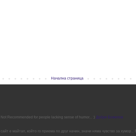
Начална страница
ion. Not Recommended for people lacking sense of humor... :)
Добри Божилов
сайт е майтап, който го приема по друг начин, значи няма чувство за хумор..