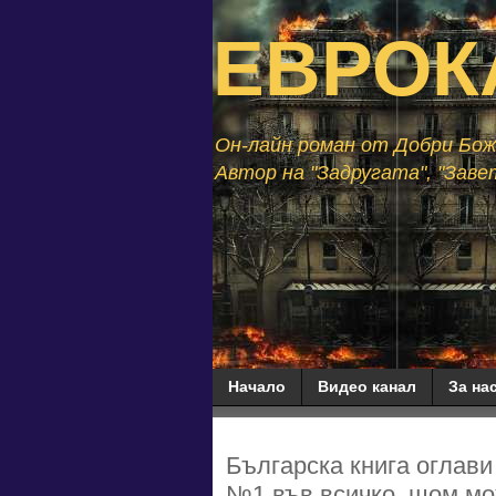
ЕВРОК
Он-лайн роман от Добри Божи
Автор на "Задругата", "Завет
Начало
Видео канал
За нас
Българска книга оглави
№1 във всичко, щом мож