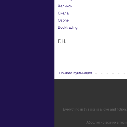
Хеликон
Сиела
Ozone
Booktrading
Г.Н.
По-нова публикация
Everything in this site is a joke and fict
Абсолютно всичко в този 