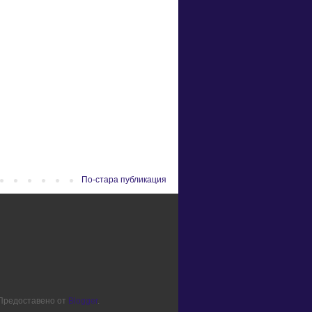
По-стара публикация
. Предоставено от
Blogger
.