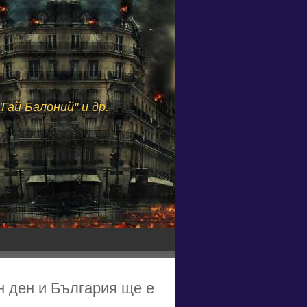
Гай Балоний" и др.
н ден и България ще е