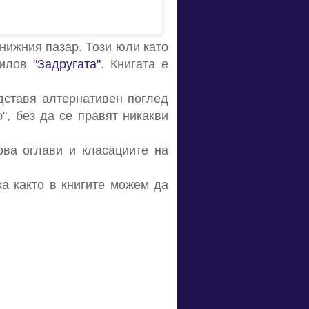
книжния пазар. Този юли като
жилов
"Задругата"
. Книгата е
дставя алтернативен поглед
", без да се правят никакви
ова оглави и класациите на
ка както в книгите можем да