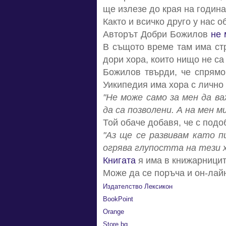
ще излезе до края на година
Както и всичко друго у нас 
Авторът Добри Божилов
не 
В същото време там има стр
дори хора, които нищо не са
Божилов твърди, че спрямо
Уикипедия има хора с лично 
"Не може само за мен да в
да са позволени. А на мен м
Той обаче добавя, че с под
"Аз ще се развивам като 
огрява глупостта на тези хо
Книгата
я има в книжарниците
Може да се поръча и он-лай
Издателство Лексикон
BookPoint
Orange
Store.bg