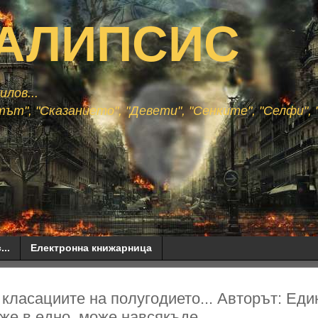
АЛИПСИС
лов...
ът", "Сказанието", "Девети", "Сенките", "Селфи", "
...
Електронна книжарница
 класациите на полугодието... Авторът: Еди
е в едно, може навсякъде...