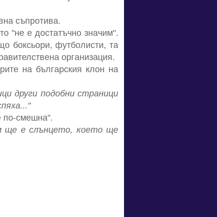
ивна съпротива.
о "не е достатъчно значим".
що боксьори, футболисти, та
правителствена организация.
рите на българския клон на
ици други подобни страници
пяха..."
е по-смешна".
м ще е слънцето, което ще