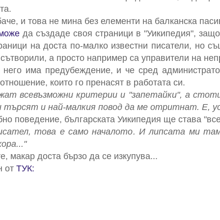
та.
обаче, и това не мина без елементи на балканска пас
може
да създаде своя страници в "Уикипедия", защот
аници на доста по-малко известни писатели, но съ
 сътворили, а просто например са управители на не
 него има предубеждение, и че сред администрато
отношение, които го пренасят в работата си.
ажат всевъзможни критерии и "запетайки", а стот
и търсят и най-малкия повод да ме отритнат. Е, ус
обно поведение, българската Уикипедия ще става "вс
писател, това е само началото. И липсата ми та
ра..."
, макар доста бързо да се изкупува...
н от
ТУК: