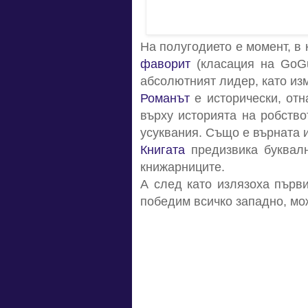
На полугодието е момент, в 
фаворит
(класация на GoG
абсолютният лидер, като из
Романът
е исторически, отн
върху историята на робство
усуквания. Също е върната и
Книгата
предизвика буквалн
книжарниците.
А след като излязоха първи
победим всичко западно, мож