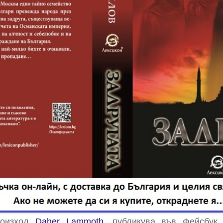
роизход
Daher Lammoth
, публикува във Фейсбук