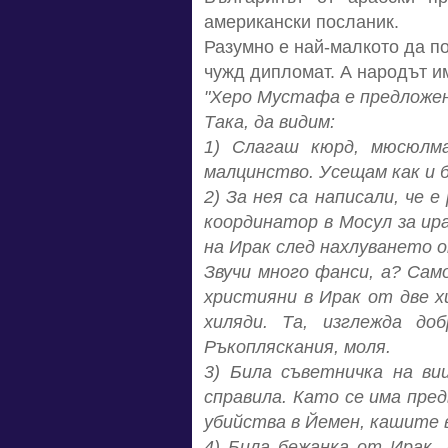
американски посланик.
Разумно е най-малкото да по
чужд дипломат. А народът и
"Херо Мустафа е предложена
Така, да видим:
1) Слагаш кюрд, мюсюлма
малцинство. Усещам как и б
2) За нея са написали, че
координатор в Мосул за ир
на Ирак след нахлуването о
Звучи много фанси, а? Сам
християни в Ирак от две х
хиляди. Та, изглежда до
Ръкопляскания, моля.
3) Била съветничка на ви
справила. Като се има пре
убийства в Йемен, кашите в
4) Била бежанка от Ирак. 