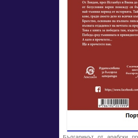
Българинът от арабски п