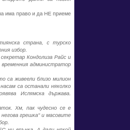
ана има право и да НЕ приеме
тиянска страна, с турско
ния избор.
 секретар Кондолиза Райс и
р, временния администратор
то са живеели близо милион
 насам са останали няколко
оявява Ислямска държава.
ток. Хм, пак чудесно се е
 негова грешка" и масовите
бор.
ЕС ни врънка. А дали някой