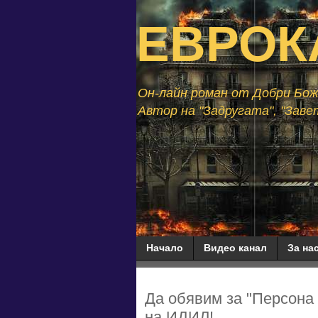
ЕВРОК
Он-лайн роман от Добри Божи
Автор на "Задругата", "Завет
Начало
Видео канал
За нас
Да обявим за "Персона 
на ИДИЛ!