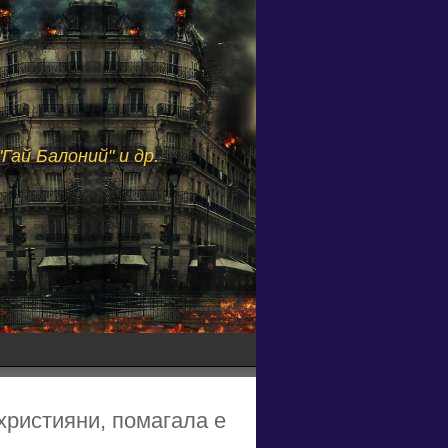
Гай Балоний" и др.
християни, помагала е