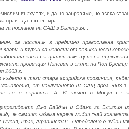
мислим върху тях, и да не забравяме, че всяка стр
ма право да протестира:
 за посланик на САЩ в България...
нин, за посланик в предимно православна хрис
ългари, и турци са доволни от политически корект
 е работила като специален помощник на държавния
акската провинция Ниневия в екипа на Пол Бремъ
т 2003 г.
о където в тази стара асирийска провинция, къде
илядолетия, от нахлуването на САЩ през 2003 г.
бре се е справила. А. И точно в Мосул се п
цепрезидента Джо Байдън и Обама за Близкия из
двид, че самият Обама нарече Либия "най-голямата
 Сирия, Ирак, Афганистан...Определено е чуден из
Добре разбрахме намеците. Папата ни намекна. 