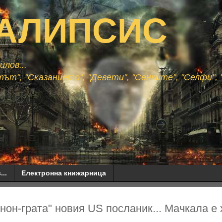
АЛИПСИС
лов...
ът", "Сказанието", "Девети", "Сенките", "Селфи", "
...
Електронна книжарница
нон-грата" новия US посланик... Мачкала е 