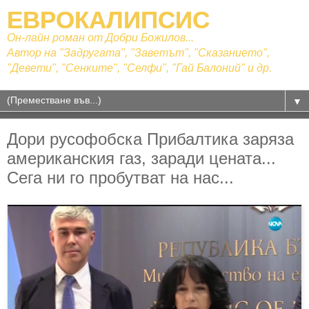
ЕВРОКАЛИПСИС
Он-лайн роман от Добри Божилов...
Автор на "Задругата", "Заветът", "Сказанието",
"Девети", "Сенките", "Селфи", "Гай Балоний" и др.
▼
Дори русофобска Прибалтика заряза
американския газ, заради цената...
Сега ни го пробутват на нас...