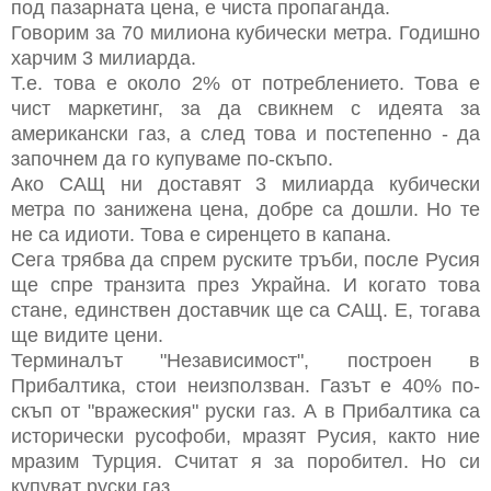
под пазарната цена, е чиста пропаганда.
Говорим за 70 милиона кубически метра. Годишно
харчим 3 милиарда.
Т.е. това е около 2% от потреблението. Това е
чист маркетинг, за да свикнем с идеята за
американски газ, а след това и постепенно - да
започнем да го купуваме по-скъпо.
Ако САЩ ни доставят 3 милиарда кубически
метра по занижена цена, добре са дошли. Но те
не са идиоти. Това е сиренцето в капана.
Сега трябва да спрем руските тръби, после Русия
ще спре транзита през Украйна. И когато това
стане, единствен доставчик ще са САЩ. Е, тогава
ще видите цени.
Терминалът "Независимост", построен в
Прибалтика, стои неизползван. Газът е 40% по-
скъп от "вражеския" руски газ. А в Прибалтика са
исторически русофоби, мразят Русия, както ние
мразим Турция. Считат я за поробител. Но си
купуват руски газ...