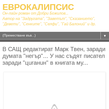
ЕВРОКАЛИПСИС
Он-лайн роман от Добри Божилов...
Автор на "Задругата", "Заветът", "Сказанието",
"Девети", "Сенките", "Селфи", "Гай Балоний" и др.
▼
В САЩ редактират Марк Твен, заради
думата "нeгъp"... У нас съдят писател
заради "цuraнuн" в книгата му...