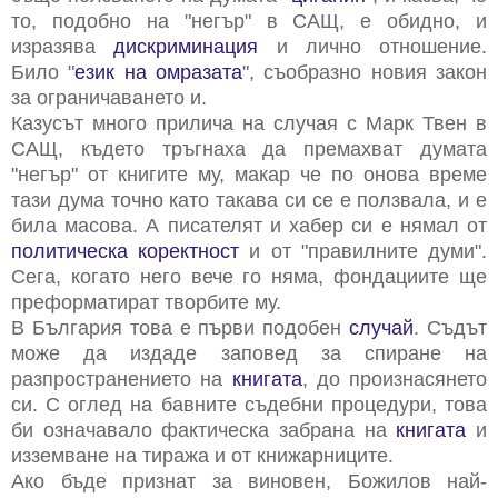
то, подобно на "негър" в САЩ, е обидно, и
изразява
дискриминация
и лично отношение.
Било "
език на омразата
", съобразно новия закон
за ограничаването и.
Казусът много прилича на случая с Марк Твен в
САЩ, където тръгнаха да премахват думата
"негър" от книгите му, макар че по онова време
тази дума точно като такава си се е ползвала, и е
била масова. А писателят и хабер си е нямал от
политическа коректност
и от "правилните думи".
Сега, когато него вече го няма, фондациите ще
преформатират творбите му.
В България това е първи подобен
случай
. Съдът
може да издаде заповед за спиране на
разпространението на
книгата
, до произнасянето
си. С оглед на бавните съдебни процедури, това
би означавало фактическа забрана на
книгата
и
изземване на тиража и от книжарниците.
Ако бъде признат за виновен, Божилов най-