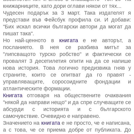
книжарниците, като дори оглави някои от тях...
Чудесен подарък за 3 март. Така издателят я
представи във Фейсбук профила си. И добави:
"Бих искал всички български автори да могат да
пишат така".
Но най-ценното в
книгата
е не авторът, а
посланието. В нея се разбива митът за
"липсващото турско робство" и фактически се
провалят 3 десетилетия опити на да се напише
нова история. Това логично предизвика гняв у
страните, които се опитват да го правят -
управляващите, соросоидните фондации и
атлантическите формации.
Книгата
отговаря на обществените очаквания
"някой да направи нещо" и да спре случващите се
абсурди с историята и с българското
самочувствие. Очевидно е направено.
Значението на
книгата
е не просто, че е написана,
а с това, че се приема добре от публиката. До