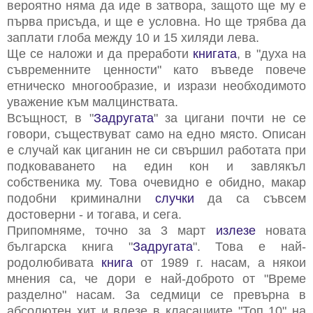
вероятно няма да иде в затвора, защото ще му е
първа присъда, и ще е условна. Но ще трябва да
заплати глоба между 10 и 15 хиляди лева.
Ще се наложи и да преработи
книгата
, в "духа на
съвременните ценности" като въведе повече
етническо многообразие, и изрази необходимото
уважение към малцинствата.
Всъщност, в "
Задругата
" за цигани почти не се
говори, съществуват само на едно място. Описан
е случай как циганин не си свършил работата при
подковаването на един кон и завлякъл
собственика му. Това очевидно е обидно, макар
подобни криминални
случки
да са съвсем
достоверни - и тогава, и сега.
Припомняме,
точно за 3 март
излезе
новата
българска книга "
Задругата
". Това е най-
родолюбивата
книга
от 1989 г. насам, а някои
мнения са, че дори е най-доброто от "Време
разделно" насам. За седмици се превърна в
абсолютен хит и влезе в класациите "Топ 10" на