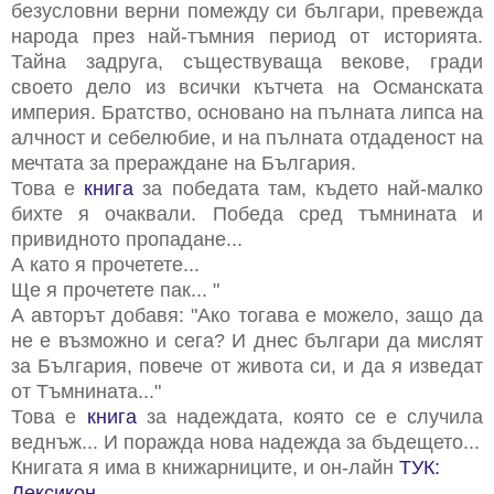
безусловни верни помежду си българи, превежда
народа през най-тъмния период от историята.
Тайна задруга, съществуваща векове, гради
своето дело из всички кътчета на Османската
империя. Братство, основано на пълната липса на
алчност и себелюбие, и на пълната отдаденост на
мечтата за прераждане на България.
Това е
книга
за победата там, където най-малко
бихте я очаквали. Победа сред тъмнината и
привидното пропадане...
А като я прочетете...
Ще я прочетете пак... "
А авторът добавя: "Ако тогава е можело, защо да
не е възможно и сега? И днес българи да мислят
за България, повече от живота си, и да я изведат
от Тъмнината..."
Това е
книга
за надеждата, която се е случила
веднъж... И поражда нова надежда за бъдещето...
Книгата я има в книжарниците, и он-лайн
ТУК:
Лексикон