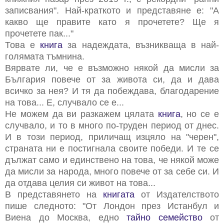
записвания". Най-краткото и представяне е: "А
какво ще правите като я прочетете? Ще я
прочетете пак..."
Това е
книга
за надеждата, възникваща в най-
голямата тъмнина.
Вярвате ли, че е възможно някой да мисли за
България повече от за живота си, да и дава
всичко за нея? И тя да побеждава, благодарение
на това... Е, случвало се е...
Не можем да ви разкажем цялата
книга
, но се е
случвало, и то в много по-труден период от днес.
И в този период, приличащ изцяло на "черен",
страната ни е постигнала своите победи. И те се
дължат само и единствено на това, че някой може
да мисли за народа, много повече от за себе си. И
да отдава целия си живот на това...
В представянето на
книгата
от Издателството
пише следното: "От Лондон през Истанбул и
Виена до Москва, едно
тайно семейство
от