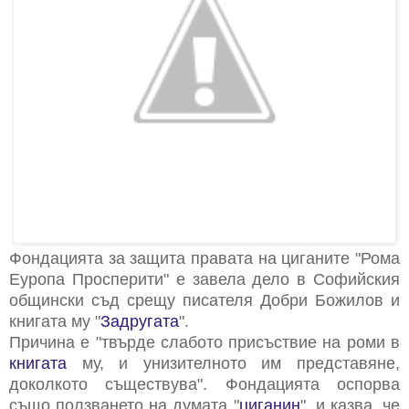
Фондацията за защита правата на циганите "Рома
Еуропа Просперити" е завела дело в Софийския
общински съд срещу писателя Добри Божилов и
книгата му "
Задругата
".
Причина е "твърде слабото присъствие на роми в
книгата
му, и унизителното им представяне,
доколкото съществува". Фондацията оспорва
също ползването на думата "
циганин
", и казва, че