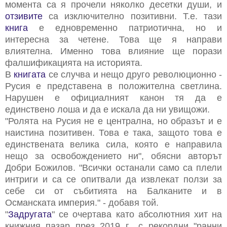
момента са я прочели няколко десетки души, и
отзивите
са изключително позитивни. Т.е. тази
книга
е едновременно патриотична, но и
интересна за четене. Това ще я направи
влиятелна. Именно това влияние ще порази
фалшификацията на историята.
В
книгата
се случва и нещо друго революционно -
Русия е представена в положителна светлина.
Нарушен е официалният канон тя да е
единствено лоша и да е искала да ни увищожи.
"Ролята на Русия не е централна, но образът и е
наистина позитивен. Това е така, защото това е
единствената велика сила, която е направила
нещо за освобождението ни", обясни авторът
Добри Божилов. "Всички останали само са плели
интриги и са се опитвали да извлекат ползи за
себе си от събитията на Балканите и в
Османската империя." - добавя той.
"
Задругата
" се очертава като абсолютния хит на
книжния пазар през 2019 г., с рекордни "ранни