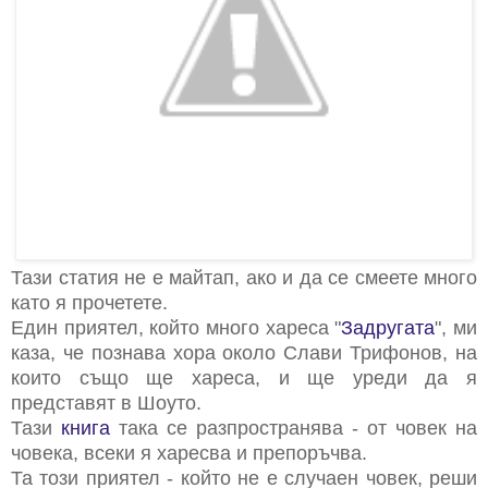
Тази статия не е майтап, ако и да се смеете много
като я прочетете.
Един приятел, който много хареса "
Задругата
", ми
каза, че познава хора около Слави Трифонов, на
които също ще хареса, и ще уреди да я
представят в Шоуто.
Тази
книга
така се разпространява - от човек на
човека, всеки я харесва и препоръчва.
Та този приятел - който не е случаен човек, реши