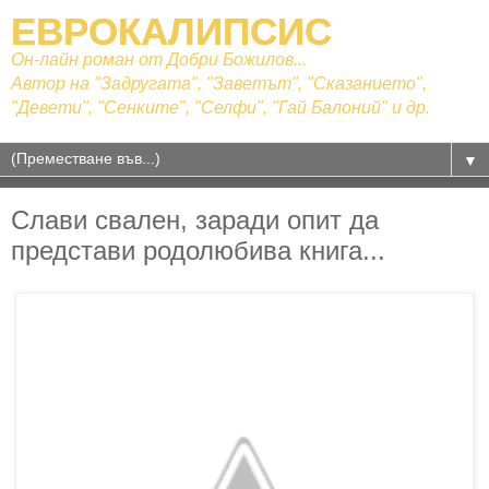
ЕВРОКАЛИПСИС
Он-лайн роман от Добри Божилов...
Автор на "Задругата", "Заветът", "Сказанието",
"Девети", "Сенките", "Селфи", "Гай Балоний" и др.
▼
Слави свален, заради опит да
представи родолюбива книга...