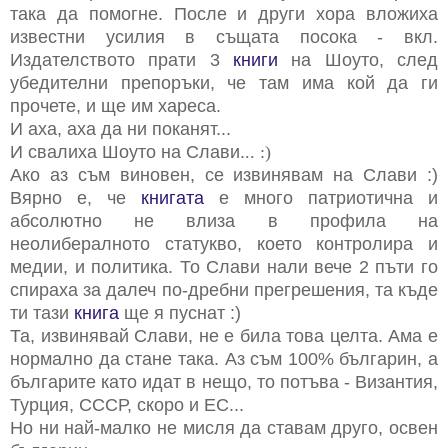
така да помогне. После и други хора вложиха
известни усилия в същата посока - вкл.
Издателството прати 3
книги
на Шоуто, след
убедителни препоръки, че там има кой да ги
прочете, и ще им хареса.
И аха, аха да ни поканят...
И свалиха Шоуто на Слави.
.. :)
Ако аз съм виновен, се извинявам на Слави :)
Вярно е, че
книгата
е много патриотична и
абсолютно не влиза в профила на
неолибералното статукво, което контролира и
медии, и политика. То Слави нали вече 2 пъти го
спираха за далеч по-дребни прегрешения, та къде
ти тази
книга
ще я пуснат :)
Та, извинявай Слави, не е била това целта. Ама е
нормално да стане така. Аз съм 100% българин, а
българите като идат в нещо, то потъва - Византия,
Турция, СССР, скоро и ЕС...
Но ни най-малко не мисля да ставам друго, освен