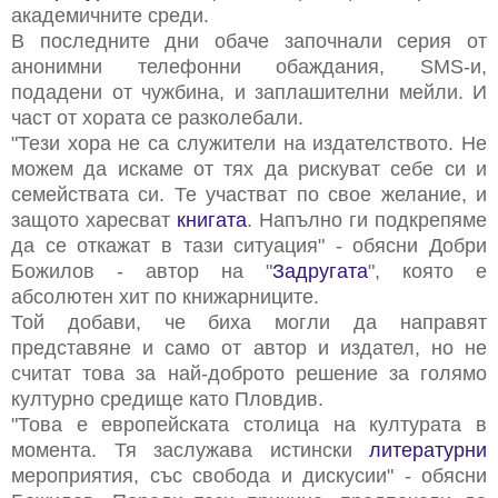
академичните среди.
В последните дни обаче започнали серия от
анонимни телефонни обаждания, SMS-и,
подадени от чужбина, и заплашителни мейли. И
част от хората се разколебали.
"Тези хора не са служители на издателството. Не
можем да искаме от тях да рискуват себе си и
семействата си. Те участват по свое желание, и
защото харесват
книгата
. Напълно ги подкрепяме
да се откажат в тази ситуация" - обясни Добри
Божилов - автор на "
Задругата
", която е
абсолютен хит по книжарниците.
Той добави, че биха могли да направят
представяне и само от автор и издател, но не
считат това за най-доброто решение за голямо
културно средище като Пловдив.
"Това е европейската столица на културата в
момента. Тя заслужава истински
литературни
мероприятия, със свобода и дискусии" - обясни