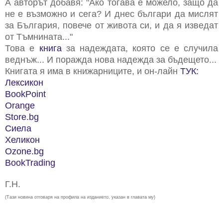
А авторът добавя: "Ако тогава е можело, защо да
не е възможно и сега? И днес българи да мислят
за България, повече от живота си, и да я изведат
от Тъмнината..."
Това е
книга
за надеждата, която се е случила
веднъж... И поражда нова надежда за бъдещето...
Книгата я има в книжарниците, и он-лайн
ТУК:
Лексикон
BookPoint
Orange
Store.bg
Сиела
Хеликон
Ozone.bg
BookTrading
Г.Н.
(Тази новина отговаря на профила на изданието, указан в главата му)