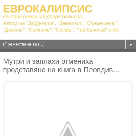
ЕВРОКАЛИПСИС
Он-лайн роман от Добри Божилов...
Автор на "Задругата", "Заветът", "Сказанието",
"Девети", "Сенките", "Селфи", "Гай Балоний" и др.
▼
Мутри и заплахи отмениха
представяне на книга в Пловдив...