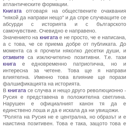
атлантическите формации.
Книгата
отговаря на обществените очаквания
"някой да направи нещо" и да спре случващите се
абсурди с историята и с българското
самочувствие. Очевидно е направено.
Значението на
книгата
е не просто, че е написана,
а с това, че се приема добре от публиката. До
момента са я прочели няколко десетки души, и
отзивите
са изключително позитивни. Т.е. тази
книга
е едновременно патриотична, но и
интересна за четене. Това ще я направи
влиятелна. Именно това влияние ще порази
фалшификацията на историята.
В
книгата
се случва и нещо друго революционно -
Русия е представена в положителна светлина.
Нарушен е официалният канон тя да е
единствено лоша и да е искала да ни увищожи.
"Ролята на Русия не е централна, но образът и е
наистина позитивен. Това е така, защото това е