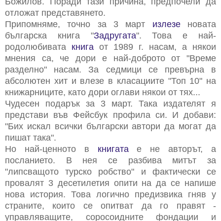
Божилов. Поради тази причина, предпочели да
отложат представянето.
Припомняме,
точно за 3 март
излезе
новата
българска книга "
Задругата
". Това е най-
родолюбивата
книга
от 1989 г. насам, а някои
мнения са, че дори е най-доброто от "Време
разделно" насам. За седмици се превърна в
абсолютен хит и влезе в класациите "Топ 10" на
книжарниците, като дори оглави някои от тях...
Чудесен подарък за 3 март. Така издателят я
представи във Фейсбук профила си. И добави:
"Бих искал всички български автори да могат да
пишат така".
Но най-ценното в
книгата
е не авторът, а
посланието. В нея се разбива митът за
"липсващото турско робство" и фактически се
провалят 3 десетилетия опити на да се напише
нова история. Това логично предизвика гняв у
страните, които се опитват да го правят -
управляващите, соросоидните фондации и