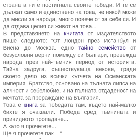
страната ни е постигнала своите победи. И те се
дължат само и единствено на това, че някой може
да мисли за народа, много повече от за себе си. И
да отдава целия си живот на това...
В представянето на
книгата
от Издателството
пише следното: "От Лондон през Истанбул и
Виена до Москва, едно
тайно семейство
от
безусловни верни помежду си българи, превежда
народа през най-тъмния период от историята.
Тайна задруга, съществуваща векове, гради
своето дело из всички кътчета на Османската
империя. Братство, основано на пълната липса на
алчност и себелюбие, и на пълната отдаденост на
мечтата за прераждане на България.
Това е
книга
за победата там, където най-малко
бихте я очаквали. Победа сред тъмнината и
привидното пропадане...
А като я прочетете...
Ще я прочетете пак... "