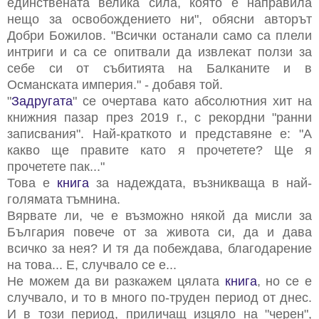
единствената велика сила, която е направила
нещо за освобождението ни", обясни авторът
Добри Божилов. "Всички останали само са плели
интриги и са се опитвали да извлекат ползи за
себе си от събитията на Балканите и в
Османската империя." - добавя той.
"
Задругата
" се очертава като абсолютния хит на
книжния пазар през 2019 г., с рекордни "ранни
записвания". Най-краткото и представяне е: "А
какво ще правите като я прочетете? Ще я
прочетете пак..."
Това е
книга
за надеждата, възникваща в най-
голямата тъмнина.
Вярвате ли, че е възможно някой да мисли за
България повече от за живота си, да и дава
всичко за нея? И тя да побеждава, благодарение
на това... Е, случвало се е...
Не можем да ви разкажем цялата
книга
, но се е
случвало, и то в много по-труден период от днес.
И в този период, приличащ изцяло на "черен",