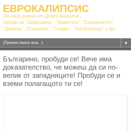
ЕВРОКАЛИПСИС
Он-лайн роман от Добри Божилов...
Автор на "Задругата", "Заветът", "Сказанието",
"Девети", "Сенките", "Селфи", "Гай Балоний" и др.
▼
Българино, пробуди се! Вече има
доказателство, че можеш да си по-
велик от западняците! Пробуди се и
вземи полагащото ти се!