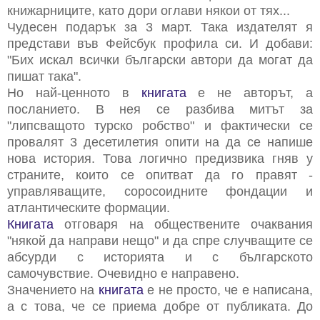
книжарниците, като дори оглави някои от тях...
Чудесен подарък за 3 март. Така издателят я
представи във Фейсбук профила си. И добави:
"Бих искал всички български автори да могат да
пишат така".
Но най-ценното в
книгата
е не авторът, а
посланието. В нея се разбива митът за
"липсващото турско робство" и фактически се
провалят 3 десетилетия опити на да се напише
нова история. Това логично предизвика гняв у
страните, които се опитват да го правят -
управляващите, соросоидните фондации и
атлантическите формации.
Книгата
отговаря на обществените очаквания
"някой да направи нещо" и да спре случващите се
абсурди с историята и с българското
самочувствие. Очевидно е направено.
Значението на
книгата
е не просто, че е написана,
а с това, че се приема добре от публиката. До