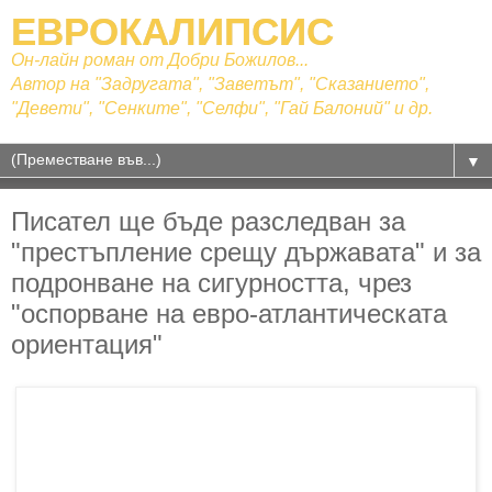
ЕВРОКАЛИПСИС
Он-лайн роман от Добри Божилов...
Автор на "Задругата", "Заветът", "Сказанието",
"Девети", "Сенките", "Селфи", "Гай Балоний" и др.
▼
Писател ще бъде разследван за
"престъпление срещу държавата" и за
подронване на сигурността, чрез
"оспорване на евро-атлантическата
ориентация"