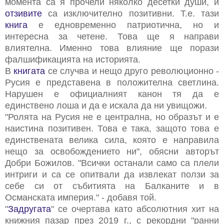
момента са я прочели няколко десетки души, и
отзивите
са изключително позитивни. Т.е. тази
книга
е едновременно патриотична, но и
интересна за четене. Това ще я направи
влиятелна. Именно това влияние ще порази
фалшификацията на историята.
В
книгата
се случва и нещо друго революционно -
Русия е представена в положителна светлина.
Нарушен е официалният канон тя да е
единствено лоша и да е искала да ни увищожи.
"Ролята на Русия не е централна, но образът и е
наистина позитивен. Това е така, защото това е
единствената велика сила, която е направила
нещо за освобождението ни", обясни авторът
Добри Божилов. "Всички останали само са плели
интриги и са се опитвали да извлекат ползи за
себе си от събитията на Балканите и в
Османската империя." - добавя той.
"
Задругата
" се очертава като абсолютния хит на
книжния пазар през 2019 г., с рекордни "ранни