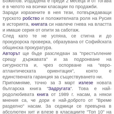
Божилов. Издадена е преди 2 месеца и от тогава
е в челото на всички класации по продажби.
Заради изразените в нея тези, потвърждаващи
турското
робство
и положителната роля на Русия
в историята,
книгата
си навлече гнева на властта
и имаше серия от опити за саботаж.
След като те не успяха, се стигна и до
прокурорска проверка, образувана от Софийската
общинска прокуратура.
Авторът
ще бъде разследван за "престъпление
срещу държавата" и за подронване на
сигурността и, чрез оспорване на "евро-
атлантическата ориентация", която е
единствената гаранция за съществуването ни.
Припомняме,
точно за 3 март
излезе
новата
българска книга "
Задругата
". Това е най-
родолюбивата
книга
от 1989 г. насам, а някои
мнения са, че дори е най-доброто от "Време
разделно" насам. За седмици се превърна в
абсолютен хит и влезе в класациите "Топ 10" на