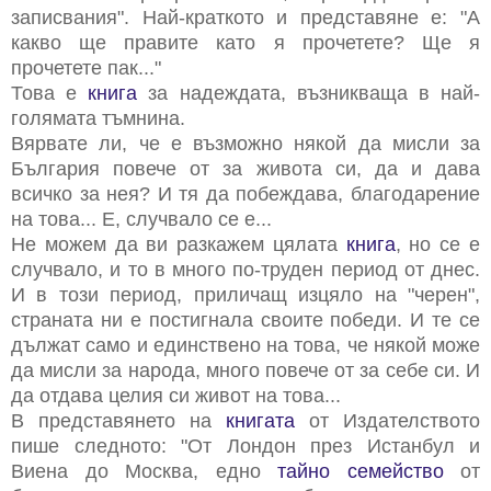
записвания". Най-краткото и представяне е: "А
какво ще правите като я прочетете? Ще я
прочетете пак..."
Това е
книга
за надеждата, възникваща в най-
голямата тъмнина.
Вярвате ли, че е възможно някой да мисли за
България повече от за живота си, да и дава
всичко за нея? И тя да побеждава, благодарение
на това... Е, случвало се е...
Не можем да ви разкажем цялата
книга
, но се е
случвало, и то в много по-труден период от днес.
И в този период, приличащ изцяло на "черен",
страната ни е постигнала своите победи. И те се
дължат само и единствено на това, че някой може
да мисли за народа, много повече от за себе си. И
да отдава целия си живот на това...
В представянето на
книгата
от Издателството
пише следното: "От Лондон през Истанбул и
Виена до Москва, едно
тайно семейство
от