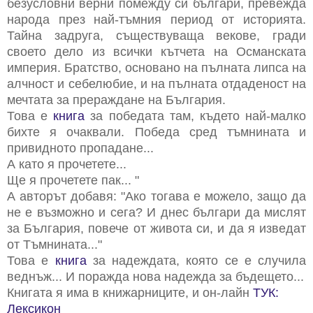
безусловни верни помежду си българи, превежда
народа през най-тъмния период от историята.
Тайна задруга, съществуваща векове, гради
своето дело из всички кътчета на Османската
империя. Братство, основано на пълната липса на
алчност и себелюбие, и на пълната отдаденост на
мечтата за прераждане на България.
Това е
книга
за победата там, където най-малко
бихте я очаквали. Победа сред тъмнината и
привидното пропадане...
А като я прочетете...
Ще я прочетете пак... "
А авторът добавя: "Ако тогава е можело, защо да
не е възможно и сега? И днес българи да мислят
за България, повече от живота си, и да я изведат
от Тъмнината..."
Това е
книга
за надеждата, която се е случила
веднъж... И поражда нова надежда за бъдещето...
Книгата я има в книжарниците, и он-лайн
ТУК:
Лексикон