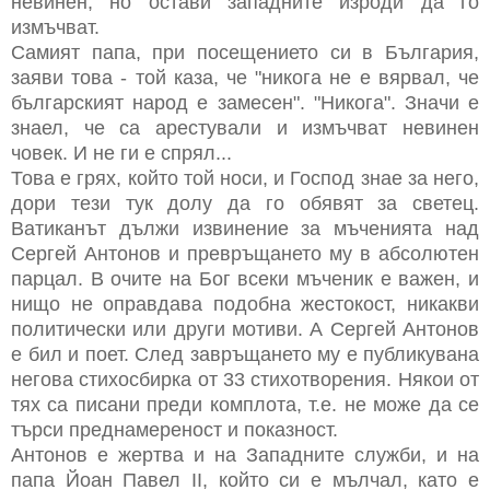
невинен, но остави западните изроди да го
измъчват.
Самият папа, при посещението си в България,
заяви това - той каза, че "никога не е вярвал, че
българският народ е замесен". "Никога". Значи е
знаел, че са арестували и измъчват невинен
човек. И не ги е спрял...
Това е грях, който той носи, и Господ знае за него,
дори тези тук долу да го обявят за светец.
Ватиканът дължи извинение за мъченията над
Сергей Антонов и превръщането му в абсолютен
парцал. В очите на Бог всеки мъченик е важен, и
нищо не оправдава подобна жестокост, никакви
политически или други мотиви. А Сергей Антонов
е бил и поет. След завръщането му е публикувана
негова стихосбирка от 33 стихотворения. Някои от
тях са писани преди комплота, т.е. не може да се
търси преднамереност и показност.
Антонов е жертва и на Западните служби, и на
папа Йоан Павел II, който си е мълчал, като е