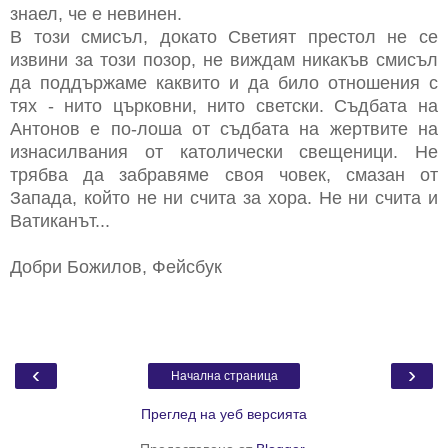
знаел, че е невинен.
В този смисъл, докато Светият престол не се
извини за този позор, не виждам никакъв смисъл
да поддържаме каквито и да било отношения с
тях - нито църковни, нито светски. Съдбата на
Антонов е по-лоша от съдбата на жертвите на
изнасилвания от католически свещеници. Не
трябва да забравяме своя човек, смазан от
Запада, който не ни счита за хора. Не ни счита и
Ватиканът...
Добри Божилов, Фейсбук
‹
›
Начална страница
Преглед на уеб версията