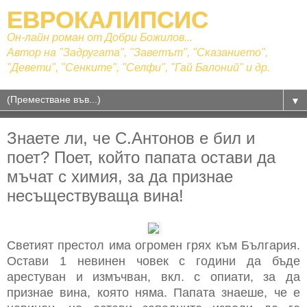
ЕВРОКАЛИПСИС
Он-лайн роман от Добри Божилов...
Автор на "Задругата", "Заветът", "Сказанието",
"Девети", "Сенките", "Селфи", "Гай Балоний" и др.
▼
Знаете ли, че С.Антонов е бил и
поет? Поет, който папата остави да
мъчат с химия, за да признае
несъществуваща вина!
Светият престол има огромен грях към България.
Остави 1 невинен човек с години да бъде
арестуван и измъчван, вкл. с опиати, за да
признае вина, която няма. Папата знаеше, че е