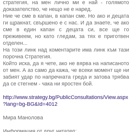
стратегия, на мен лично ми е най - голямото
доказателство, че нещо не е наред.
Ние че сме в капан, в капан сме. Но ако и децата
ги щракнат, свършено е с нас. И да знаете, че ако
сме в един капан с децата си, все ще го
преживеем, но като гледам, за тях е приготвен
отделен...
На този линк над коментарите има линк към тази
порочна Стратегия.
Който иска, да я чете, ако не вярва на написаното
от мен. А аз само да кажа, че всеки момент ще ни
забият удар по напречната греда и затова трябва
да се стегнем - чака ни яростен бой.
http://www.strategy.bg/PublicConsultations/View.aspx
?lang=bg-BG&Id=4012
Мира Манолова
Информация от друг читател: