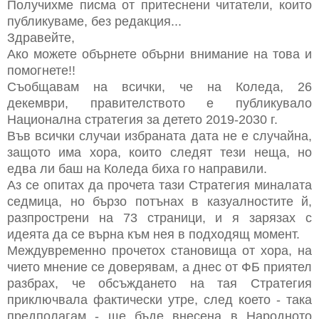
Получихме писма от притеснени читатели, които
публикуваме, без редакция...
Здравейте,
Ако можете обърнете обърни внимание на това и
помогнете!!
Съобщавам на всички, че на Коледа, 26
декември, правителството е публикувало
Национална стратегия за детето 2019-2030 г.
Във всички случаи избраната дата не е случайна,
защото има хора, които следят тези неща, но
едва ли баш на Коледа биха го направили.
Аз се опитах да прочета тази Стратегия миналата
седмица, но бързо потънах в казуалностите й,
разпрострени на 73 страници, и я зарязах с
идеята да се върна към нея в подходящ момент.
Междувременно прочетох становища от хора, на
чието мнение се доверявам, а днес от ФБ приятел
разбрах, че обсъждането на тая Стратегия
приключвала фактически утре, след което - така
предполагам - ще бъде внесена в Народното