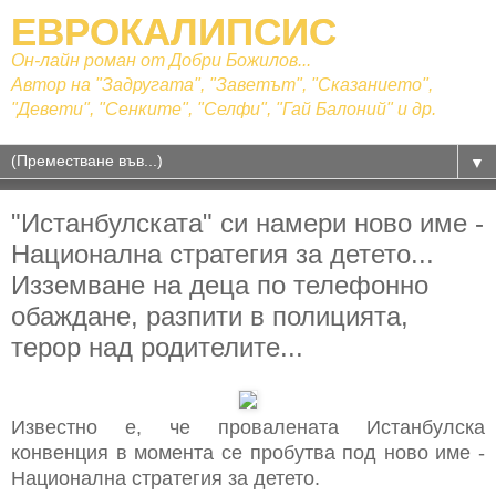
ЕВРОКАЛИПСИС
Он-лайн роман от Добри Божилов...
Автор на "Задругата", "Заветът", "Сказанието",
"Девети", "Сенките", "Селфи", "Гай Балоний" и др.
▼
"Истанбулската" си намери ново име -
Национална стратегия за детето...
Изземване на деца по телефонно
обаждане, разпити в полицията,
терор над родителите...
Известно е, че провалената Истанбулска
конвенция в момента се пробутва под ново име -
Национална стратегия за детето.