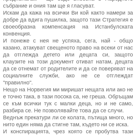
събрание и ония там ще я гласуват.
Искам да кажа на всички Ви кой както намери за
добре да вдига пушилка, защото тази Стратегия е
своеобразна компенсация на Истанбулската
конвенция.
И понеже с нея не успяха, сега, най - общо
казано, атакуват свещеното право на всеки от нас
да отглежда детето или децата си, защото
клаузите на този документ отиват натам, децата
да се отнемат от родителите и да се поверяват на
социалните служби, ако не се отглеждат
"правилно".
Нещо на Норвегия ми миришат нещата или ако не
е точно така, в тази посока са, не греша. Обръщам
се към всички тук с малки деца, но и не само,
разбира се. Не позволявайте това да се случи.
Веднъж прекатури ли се колата, пътища много, но
нито един няма да стигне там, където ни се иска.
И конспирацията, чрез която се пробутва тази