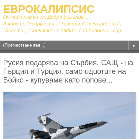
ЕВРОКАЛИПСИС
Он-лайн роман от Добри Божилов...
Автор на "Задругата", "Заветът", "Сказанието",
"Девети", "Сенките", "Селфи", "Гай Балоний" и др.
▼
Русия подарява на Сърбия, САЩ - на
Гърция и Турция, само uдuотuте на
Бойко - купуваме като попове...