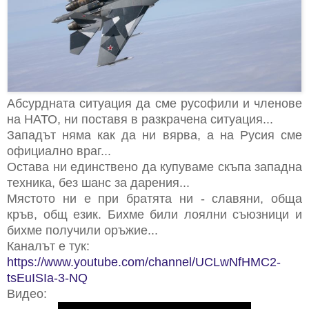
Абсурдната ситуация да сме русофили и членове
на НАТО, ни поставя в разкрачена ситуация...
Западът няма как да ни вярва, а на Русия сме
официално враг...
Остава ни единствено да купуваме скъпа западна
техника, без шанс за дарения...
Мястото ни е при братята ни - славяни, обща
кръв, общ език. Бихме били лоялни съюзници и
бихме получили оръжие...
Каналът е тук:
https://www.youtube.com/channel/UCLwNfHMC2-
tsEuISIa-3-NQ
Видео: