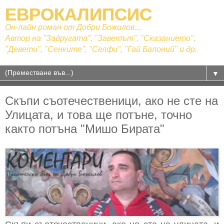
ЕВРОКАЛИПСИС
Он-лайн роман от Добри Божилов...
Автор на "Задругата", "Заветът", "Сказанието",
"Девети", "Сенките", "Селфи", "Гай Балоний" и др.
▼
Скъпи съотечественици, ако не сте на
Улицата, и това ще потъне, точно
както потъна "Мишо Бирата"