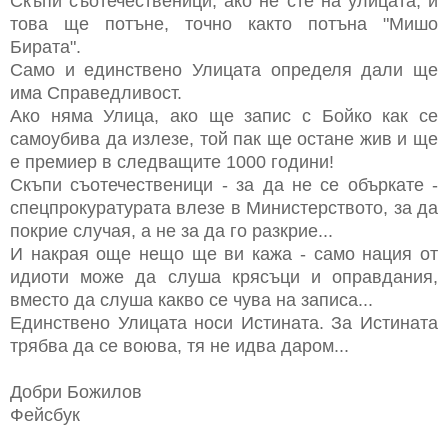
Скъпи съотечественици, ако не сте на улицата, и
това ще потъне, точно както потъна "Мишо
Бирата".
Само и единствено Улицата определя дали ще
има Справедливост.
Ако няма Улица, ако ще запис с Бойко как се
самоубива да излезе, той пак ще остане жив и ще
е премиер в следващите 1000 години!
Скъпи съотечественици - за да не се объркате -
спецпрокуратурата влезе в Министерството, за да
покрие случая, а не за да го разкрие...
И накрая още нещо ще ви кажа - само нация от
идиоти може да слуша крясъци и оправдания,
вместо да слуша какво се чува на записа...
Единствено Улицата носи Истината. За Истината
трябва да се воюва, тя не идва даром...
Добри Божилов
Фейсбук