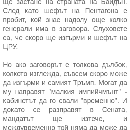
ще застане на страната на Байдън.
След като шефът на Пентагона е
пробит, кой знае надолу още колко
генерали има в заговора. Слуховете
са, че скоро ще изгърми и шефът на
ЦРУ.
Но ако заговорът е толкова дълбок,
колкото изглежда, съвсем скоро може
да изгърми и самият Тръмп. Могат да
му направят "малкия импийчмънт" -
кабинетът да го свали "временно". И
докато се разправят в Сената,
мандатът ще изтече, и
междувременно той няма да може да