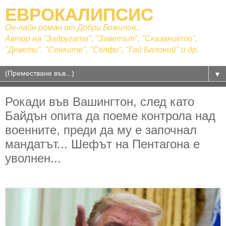
ЕВРОКАЛИПСИС
Он-лайн роман от Добри Божилов...
Автор на "Задругата", "Заветът", "Сказанието",
"Девети", "Сенките", "Селфи", "Гай Балоний" и др.
▼
Рокади във Вашингтон, след като
Байдън опита да поеме контрола над
военните, преди да му е започнал
мандатът... Шефът на Пентагона е
уволнен...