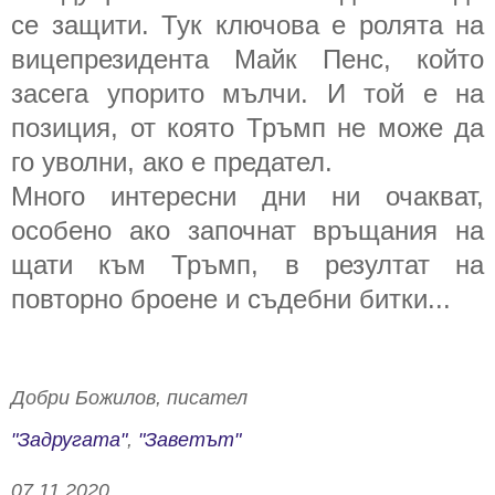
се защити. Тук ключова е ролята на
вицепрезидента Майк Пенс, който
засега упорито мълчи. И той е на
позиция, от която Тръмп не може да
го уволни, ако е предател.
Много интересни дни ни очакват,
особено ако започнат връщания на
щати към Тръмп, в резултат на
повторно броене и съдебни битки...
Добри Божилов, писател
"Задругата"
,
"Заветът"
07.11.2020